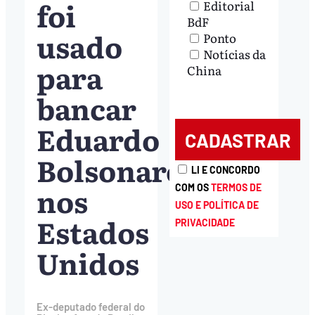
foi
Editorial
BdF
usado
Ponto
Notícias da
para
China
bancar
Eduardo
Bolsonaro
LI E CONCORDO
nos
COM OS
TERMOS DE
USO E POLÍTICA DE
Estados
PRIVACIDADE
Unidos
Ex-deputado federal do