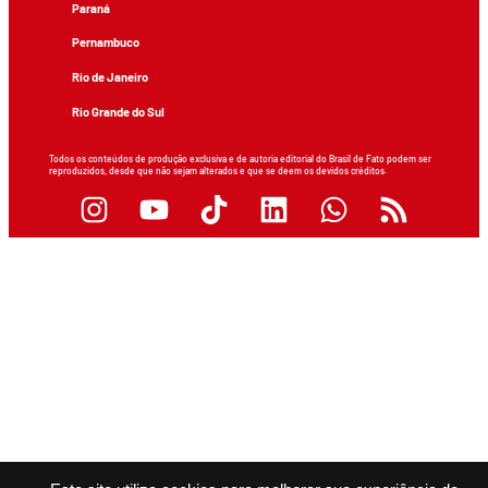
Paraná
Pernambuco
Rio de Janeiro
Rio Grande do Sul
Todos os conteúdos de produção exclusiva e de autoria editorial do Brasil de Fato podem ser
reproduzidos, desde que não sejam alterados e que se deem os devidos créditos.