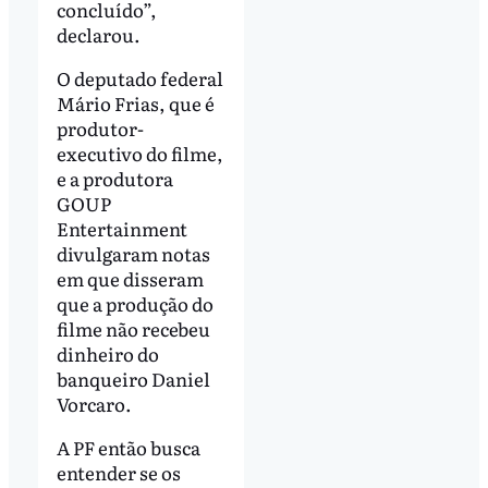
concluído”,
declarou.
O deputado federal
Mário Frias, que é
produtor-
executivo do filme,
e a produtora
GOUP
Entertainment
divulgaram notas
em que disseram
que a produção do
filme não recebeu
dinheiro do
banqueiro Daniel
Vorcaro.
A PF então busca
entender se os