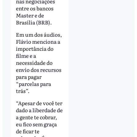
nas negociações
entre os bancos
Master e de
Brasília (BRB).
Em um dos áudios,
Flávio menciona a
importância do
filme e a
necessidade do
envio dos recursos
para pagar
“parcelas para
trás”.
“Apesar de você ter
dado a liberdade de
a gente te cobrar,
eu fico sem graça
de ficar te