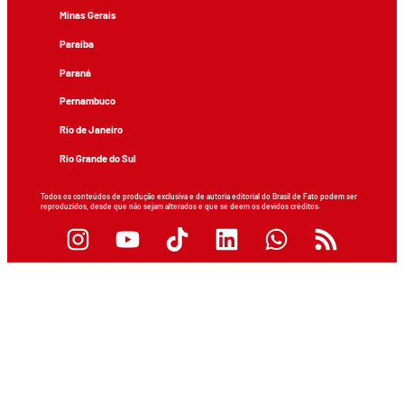
Minas Gerais
Paraíba
Paraná
Pernambuco
Rio de Janeiro
Rio Grande do Sul
Todos os conteúdos de produção exclusiva e de autoria editorial do Brasil de Fato podem ser
reproduzidos, desde que não sejam alterados e que se deem os devidos créditos.