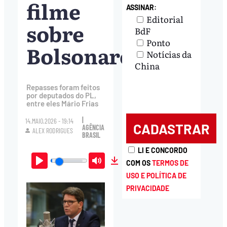
filme
ASSINAR:
Editorial
sobre
BdF
Ponto
Bolsonaro
Notícias da
China
Repasses foram feitos
por deputados do PL,
entre eles Mário Frias
|
14.MAIO.2026 - 19:14
AGÊNCIA
ALEX RODRIGUES
BRASIL
LI E CONCORDO
COM OS
TERMOS DE
Play
Mute
Download
USO E POLÍTICA DE
PRIVACIDADE