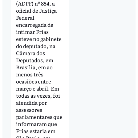
(ADPF) nº 854, a
oficial de Justiça
Federal
encarregada de
intimar Frias
esteve no gabinete
do deputado, na
Câmara dos
Deputados, em
Brasília, em ao
menos três
ocasiões entre
março e abril. Em
todas as vezes, foi
atendida por
assessores
parlamentares que
informaram que
Frias estaria em
São Paulo, em