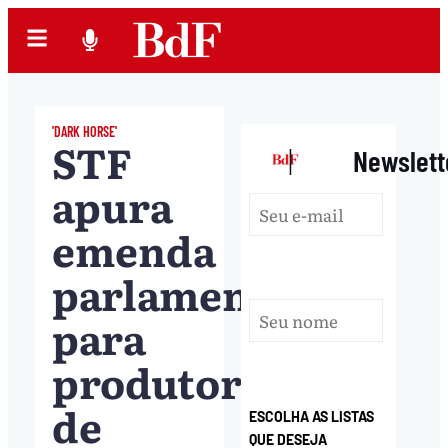
'DARK HORSE'
STF
|
Newslett
apura
emenda
parlamentar
para
produtora
de
ESCOLHA AS LISTAS
QUE DESEJA