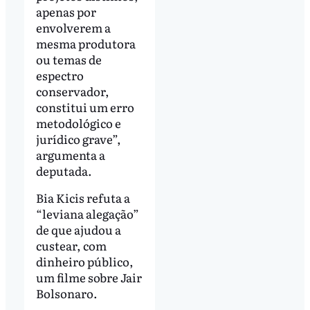
apenas por
envolverem a
mesma produtora
ou temas de
espectro
conservador,
constitui um erro
metodológico e
jurídico grave”,
argumenta a
deputada.
Bia Kicis refuta a
“leviana alegação”
de que ajudou a
custear, com
dinheiro público,
um filme sobre Jair
Bolsonaro.