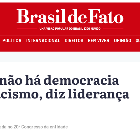
POLÍTICA
INTERNACIONAL
DIREITOS
BEM VIVER
OPINIÃO
Q
 não há democracia
cismo, diz liderança
da no 20º Congresso da entidade