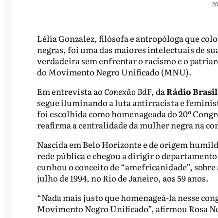
20
Lélia Gonzalez, filósofa e antropóloga que colo
negras, foi uma das maiores intelectuais de su
verdadeira sem enfrentar o racismo e o patriar
do Movimento Negro Unificado (MNU).
Em entrevista ao
Conexão BdF
, da
Rádio Brasil
segue iluminando a luta antirracista e feminist
foi escolhida como homenageada do 20º Congre
reafirma a centralidade da mulher negra na con
Nascida em Belo Horizonte e de origem humilde,
rede pública e chegou a dirigir o departamento
cunhou o conceito de “amefricanidade”, sobre 
julho de 1994, no Rio de Janeiro, aos 59 anos.
“Nada mais justo que homenageá-la nesse cong
Movimento Negro Unificado”, afirmou Rosa N