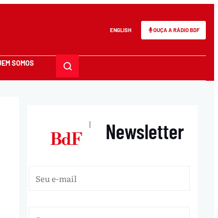
ENGLISH
OUÇA A RÁDIO BDF
UEM SOMOS
Newsletter
|