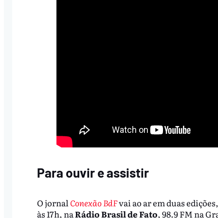
Para ouvir e assistir
O jornal
Conexão BdF
vai ao ar em duas edições,
às 17h, na
Rádio Brasil de Fato
, 98.9 FM na G