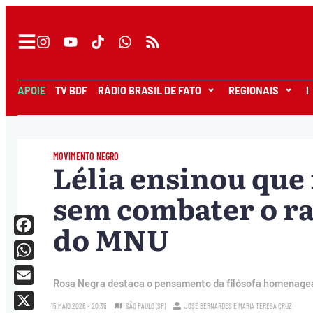
APOIE
TV BDF
RÁDIO BRASIL DE FATO
REGIONAIS
I
MOVIMENTO NEGRO
Lélia ensinou que
sem combater o ra
do MNU
Facebook
WhatsApp
Rosa Negra destaca o pensamento da filósofa homenagea
Email
15.MAIO.2026 - 20:35
SÃO PAULO (SP)
JOSÉ BERNARDES
E
MARIA TERESA CRUZ