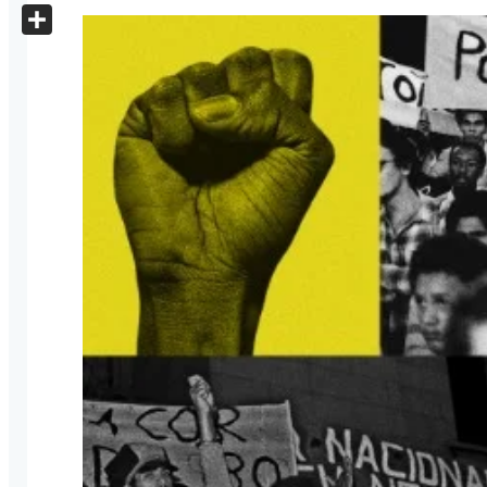
X
Share