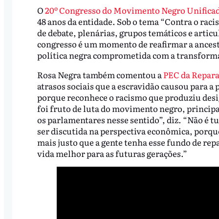
O
20º Congresso do Movimento Negro Unific
48 anos da entidade. Sob o tema “Contra o rac
de debate, plenárias, grupos temáticos e articu
congresso é um momento de reafirmar a ancest
política negra comprometida com a transforma
Rosa Negra também comentou a
PEC da Repar
atrasos sociais que a escravidão causou para 
porque reconhece o racismo que produziu desi
foi fruto de luta do movimento negro, principa
os parlamentares nesse sentido”, diz. “Não é 
ser discutida na perspectiva econômica, porq
mais justo que a gente tenha esse fundo de rep
vida melhor para as futuras gerações.”