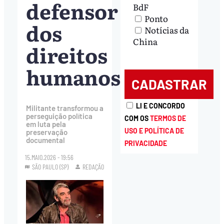
defensor
BdF
Ponto
dos
Notícias da
China
direitos
humanos
LI E CONCORDO
Militante transformou a
perseguição política
COM OS
TERMOS DE
em luta pela
USO E POLÍTICA DE
preservação
documental
PRIVACIDADE
15.MAIO.2026 - 19:56
SÃO PAULO (SP)
REDAÇÃO