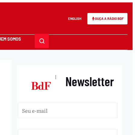
ENGLISH
OUÇA A RÁDIO BDF
UEM SOMOS
Newsletter
|