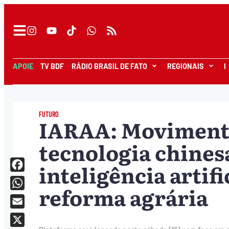
APOIE
TV BDF
RÁDIO BRASIL DE FATO
REGIONAIS
I
FUTURO
IARAA: Moviment
tecnologia chinesa
inteligência artifi
Facebook
reforma agrária
WhatsApp
Email