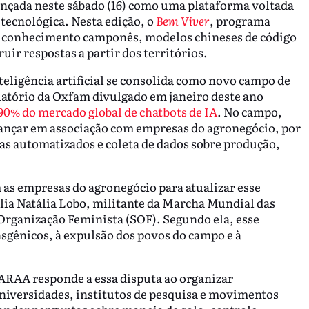
ançada neste sábado (16) como uma plataforma voltada
 tecnológica. Nesta edição, o
Bem Viver
, programa
ne conhecimento camponês, modelos chineses de código
uir respostas a partir dos territórios.
eligência artificial se consolida como novo campo de
latório da Oxfam divulgado em janeiro deste ano
90% do mercado global de chatbots de IA
. No campo,
ançar em associação com empresas do agronegócio, por
mas automatizados e coleta de dados sobre produção,
as empresas do agronegócio para atualizar esse
lia Natália Lobo, militante da Marcha Mundial das
rganização Feminista (SOF). Segundo ela, esse
nsgênicos, à expulsão dos povos do campo e à
IARAA responde a essa disputa ao organizar
niversidades, institutos de pesquisa e movimentos