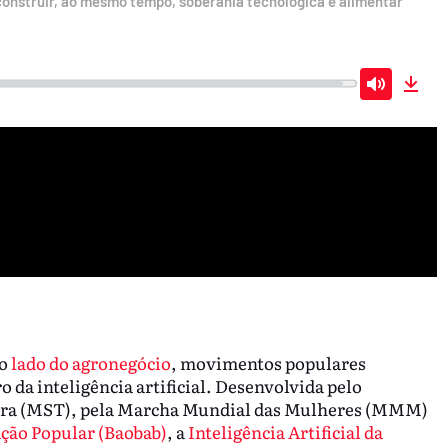
construir, ao mesmo tempo, soberania tecnológica e alimentar
Mute
Dow
ao
lado do agronegócio
, movimentos populares
 da inteligência artificial. Desenvolvida pelo
rra (MST), pela Marcha Mundial das Mulheres (MMM)
ação Popular (Baobab)
, a
Inteligência Artificial da