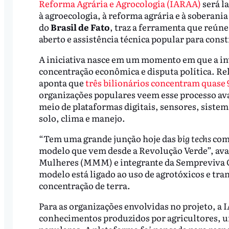
Reforma Agrária e Agrocologia (IARAA)
será l
à agroecologia, à reforma agrária e à soberania
do
Brasil de Fato
, traz a ferramenta que reú
aberto e assistência técnica popular para constr
A iniciativa nasce em um momento em que a int
concentração econômica e disputa política. Re
aponta que
três bilionários concentram quase 
organizações populares veem esse processo av
meio de plataformas digitais, sensores, siste
solo, clima e manejo.
“Tem uma grande junção hoje das
big techs
com 
modelo que vem desde a Revolução Verde”, ava
Mulheres (MMM) e integrante da Sempreviva O
modelo está ligado ao uso de agrotóxicos e tra
concentração de terra.
Para as organizações envolvidas no projeto, a 
conhecimentos produzidos por agricultores, u