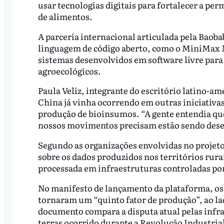
usar tecnologias digitais para fortalecer a pe
de alimentos.
A parceria internacional articulada pela Baob
linguagem de código aberto, como o MiniMax M
sistemas desenvolvidos em software livre para
agroecológicos.
Paula Veliz, integrante do escritório latino-a
China já vinha ocorrendo em outras iniciativas
produção de bioinsumos. “A gente entendia que
nossos movimentos precisam estão sendo desen
Segundo as organizações envolvidas no projeto
sobre os dados produzidos nos territórios rura
processada em infraestruturas controladas po
No manifesto de lançamento da plataforma, o
tornaram um “quinto fator de produção”, ao lado
documento compara a disputa atual pelas infra
terras ocorrido durante a Revolução Industria