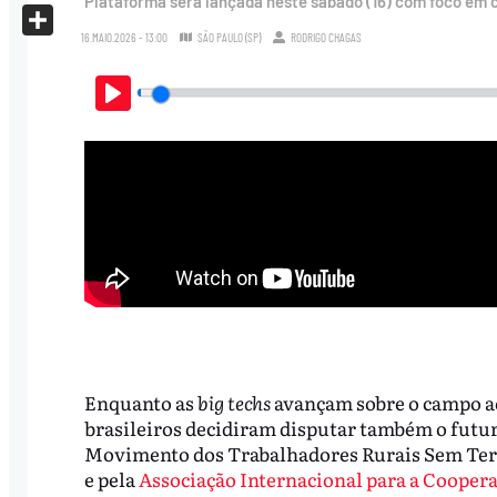
Plataforma será lançada neste sábado (16) com foco em 
X
16.MAIO.2026 - 13:00
SÃO PAULO (SP)
RODRIGO CHAGAS
Share
Play
Enquanto as
big techs
avançam sobre o campo 
brasileiros decidiram disputar também o futuro
Movimento dos Trabalhadores Rurais Sem Te
e pela
Associação Internacional para a Cooper