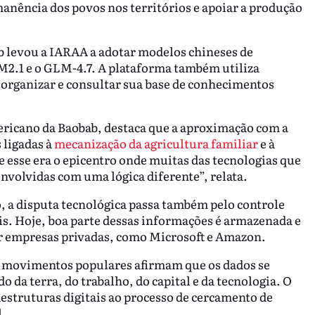
rmanência dos povos nos territórios e apoiar a produção
ab levou a IARAA a adotar modelos chineses de
2.1 e o GLM-4.7. A plataforma também utiliza
 organizar e consultar sua base de conhecimentos
mericano da Baobab, destaca que a aproximação com a
 ligadas à
mecanização da agricultura familiar
e à
 esse era o epicentro onde muitas das tecnologias que
volvidas com uma lógica diferente”, relata.
, a disputa tecnológica passa também pelo controle
is. Hoje, boa parte dessas informações é armazenada e
r empresas privadas, como Microsoft e Amazon.
s movimentos populares afirmam que os dados se
 da terra, do trabalho, do capital e da tecnologia. O
estruturas digitais ao processo de cercamento de
l.