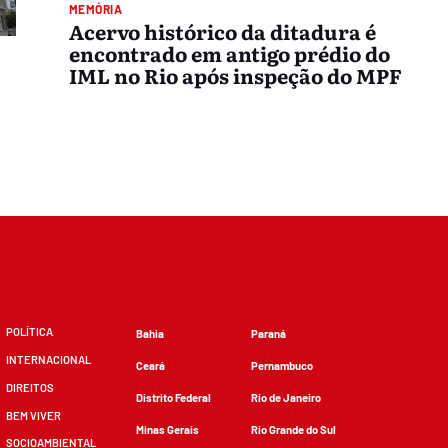
MEMÓRIA
Acervo histórico da ditadura é
encontrado em antigo prédio do
IML no Rio após inspeção do MPF
POLÍTICA
Bahia
Paraná
INTERNACIONAL
Ceará
Pernambuco
DIREITOS
Distrito Federal
Rio de Janeiro
BEM VIVER
Minas Gerais
Rio Grande do Sul
SOCIOAMBIENTAL