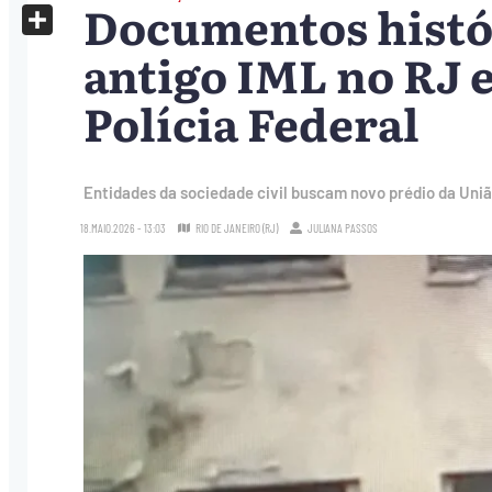
Documentos histó
X
Share
antigo IML no RJ e
Polícia Federal
Entidades da sociedade civil buscam novo prédio da Uni
18.MAIO.2026 - 13:03
RIO DE JANEIRO (RJ)
JULIANA PASSOS