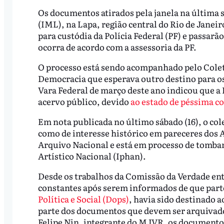
Os documentos atirados pela janela na última 
(IML), na Lapa, região central do Rio de Jane
para custódia da Polícia Federal (PF) e passarã
ocorra de acordo com a assessoria da PF.
O processo está sendo acompanhado pelo Colet
Democracia que esperava outro destino para os
Vara Federal de março deste ano indicou que a 
acervo público, devido
ao estado de péssima c
Em nota publicada no último sábado (16), o co
como de interesse histórico em pareceres dos A
Arquivo Nacional e está em processo de tombam
Artístico Nacional (Iphan).
Desde os trabalhos da Comissão da Verdade entre
constantes após serem informados de que part
Política e Social (Dops)
, havia sido destinado 
parte dos documentos que devem ser arquivad
Felipe Nin, integrante do MJVR, os documento