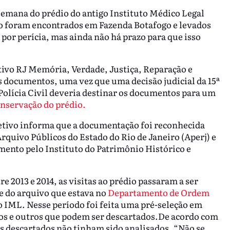
semana do prédio do antigo Instituto Médico Legal
iro foram encontrados em Fazenda Botafogo e levados
o por perícia, mas ainda não há prazo para que isso
ivo RJ Memória, Verdade, Justiça, Reparação e
 documentos, uma vez que uma decisão judicial da 15ª
Polícia Civil deveria destinar os documentos para um
onservação do prédio.
letivo informa que a documentação foi reconhecida
rquivo Públicos do Estado do Rio de Janeiro (Aperj) e
ento pelo Instituto do Patrimônio Histórico e
 2013 e 2014, as visitas ao prédio passaram a ser
e do arquivo que estava no
Departamento de Ordem
ao IML. Nesse período foi feita uma pré-seleção em
os e outros que podem ser descartados.De acordo com
s descartados não tinham sido analisados. “Não se