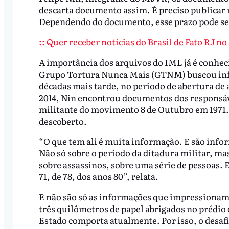
descarta documento assim. É preciso publicar n
Dependendo do documento, esse prazo pode ser
:: Quer receber notícias do Brasil de Fato RJ n
A importância dos arquivos do IML já é conheci
Grupo Tortura Nunca Mais (GTNM) buscou inf
décadas mais tarde, no período de abertura de 
2014, Nin encontrou documentos dos responsáv
militante do movimento 8 de Outubro em 1971. E
descoberto.
“O que tem ali é muita informação. E são info
Não só sobre o período da ditadura militar, ma
sobre assassinos, sobre uma série de pessoas. E
71, de 78, dos anos 80”, relata.
E não são só as informações que impressiona
três quilômetros de papel abrigados no prédi
Estado comporta atualmente. Por isso, o desa