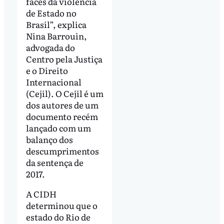
faces da violência
de Estado no
Brasil”, explica
Nina Barrouin,
advogada do
Centro pela Justiça
e o Direito
Internacional
(Cejil). O Cejil é um
dos autores de um
documento recém
lançado com um
balanço dos
descumprimentos
da sentença de
2017.
A CIDH
determinou que o
estado do Rio de