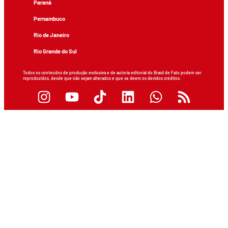
Paraná
Pernambuco
Rio de Janeiro
Rio Grande do Sul
Todos os conteúdos de produção exclusiva e de autoria editorial do Brasil de Fato podem ser
reproduzidos, desde que não sejam alterados e que se deem os devidos créditos.