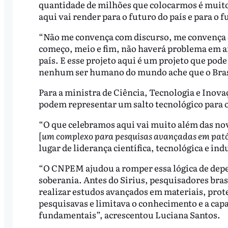
quantidade de milhões que colocarmos é muito
aqui vai render para o futuro do país e para o f
“Não me convença com discurso, me convença com
começo, meio e fim, não haverá problema em a
país. E esse projeto aqui é um projeto que pod
nenhum ser humano do mundo ache que o Brasil
Para a ministra de Ciência, Tecnologia e Inova
podem representar um salto tecnológico para o
“O que celebramos aqui vai muito além das nov
[
um complexo para pesquisas avançadas em pat
lugar de liderança científica, tecnológica e in
“O CNPEM ajudou a romper essa lógica de de
soberania. Antes do Sirius, pesquisadores bra
realizar estudos avançados em materiais, proteí
pesquisavas e limitava o conhecimento e a cap
fundamentais”, acrescentou Luciana Santos.