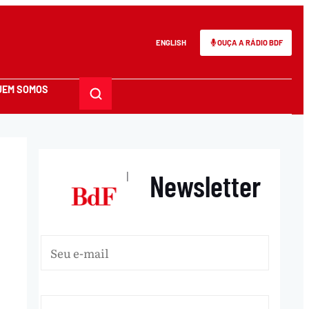
ENGLISH
OUÇA A RÁDIO BDF
UEM SOMOS
Newsletter
|