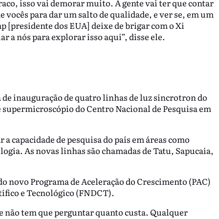
raco, isso vai demorar muito. A gente vai ter que contar
de vocês para dar um salto de qualidade, e ver se, em um
p [presidente dos EUA] deixe de brigar com o Xi
r a nós para explorar isso aqui”, disse ele.
a de inauguração de quatro linhas de luz síncrotron do
de supermicroscópio do Centro Nacional de Pesquisa em
r a capacidade de pesquisa do país em áreas como
logia. As novas linhas são chamadas de Tatu, Sapucaia,
 do novo Programa de Aceleração do Crescimento (PAC)
ífico e Tecnológico (FNDCT).
te não tem que perguntar quanto custa. Qualquer