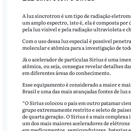
A luz síncrotron é um tipo de radiação eletro
um amplo espectro, isto é, ela é composta por 
pela luz visível e pela radiação ultravioleta e 
Com o uso dessa luz especial é possível penetra
molecular e atômica para a investigação de todo
Já o acelerador de partículas Sirius é uma ime
atômica, ou seja, consegue revelar detalhes da
em diferentes áreas do conhecimento.
Esse equipamento é considerado a maior e mais
Brasil e uma das mais avançadas fontes de luz
“O Sirius colocou o país em outro patamar cient
grupo extremamente restrito e seleto de paíse
de quarta geração. O Sirius é a mais complexa i
um dos mais maiores aceleradores de elétrons
em medicamentos, semicondutores, baterias e m