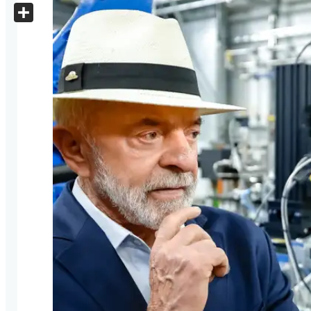
X
Share