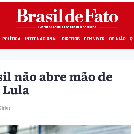
POLÍTICA
INTERNACIONAL
DIREITOS
BEM VIVER
OPINIÃO
Q
sil não abre mão de
 Lula
Sirius