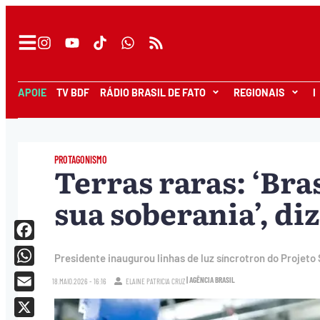
APOIE
TV BDF
RÁDIO BRASIL DE FATO
REGIONAIS
I
PROTAGONISMO
Terras raras: ‘Bra
sua soberania’, diz
Facebook
Presidente inaugurou linhas de luz síncrotron do Projeto 
WhatsApp
| AGÊNCIA BRASIL
18.MAIO.2026 - 16:16
ELAINE PATRICIA CRUZ
Email