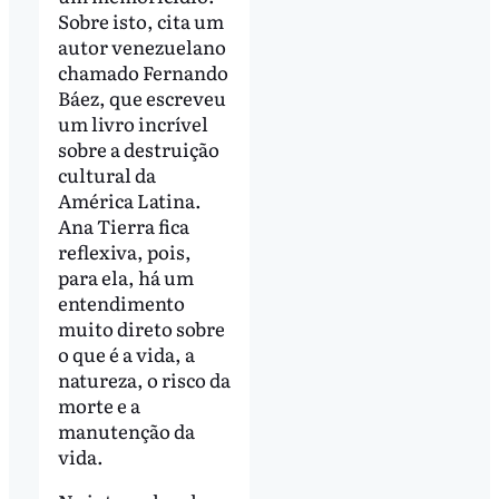
Sobre isto, cita um
autor venezuelano
chamado Fernando
Báez, que escreveu
um livro incrível
sobre a destruição
cultural da
América Latina.
Ana Tierra fica
reflexiva, pois,
para ela, há um
entendimento
muito direto sobre
o que é a vida, a
natureza, o risco da
morte e a
manutenção da
vida.