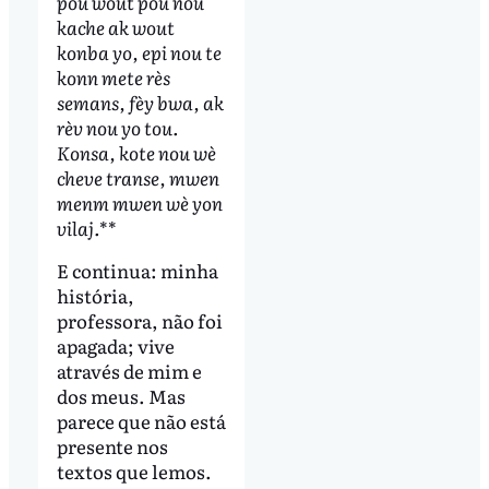
pou wout pou nou
kache ak wout
konba yo, epi nou te
konn mete rès
semans, fèy bwa, ak
rèv nou yo tou.
Konsa, kote nou wè
cheve transe, mwen
menm mwen wè yon
vilaj.
**
E continua: minha
história,
professora, não foi
apagada; vive
através de mim e
dos meus. Mas
parece que não está
presente nos
textos que lemos.