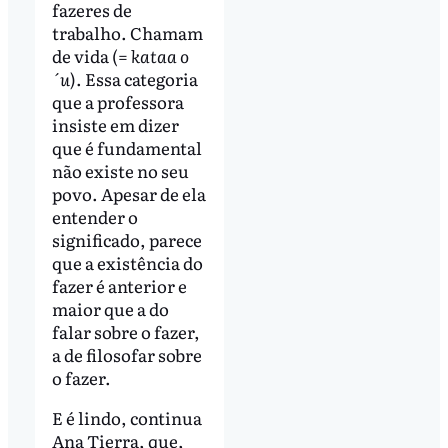
fazeres de
trabalho. Chamam
de vida (=
kataa o
´u
). Essa categoria
que a professora
insiste em dizer
que é fundamental
não existe no seu
povo. Apesar de ela
entender o
significado, parece
que a existência do
fazer é anterior e
maior que a do
falar sobre o fazer,
a de filosofar sobre
o fazer.
E é lindo, continua
Ana Tierra, que,