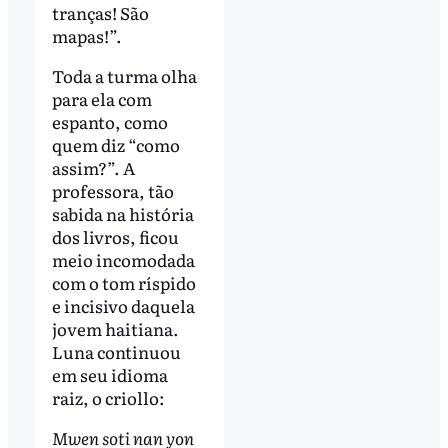
tranças! São
mapas!”.
Toda a turma olha
para ela com
espanto, como
quem diz “como
assim?”. A
professora, tão
sabida na história
dos livros, ficou
meio incomodada
com o tom ríspido
e incisivo daquela
jovem haitiana.
Luna continuou
em seu idioma
raiz, o criollo:
Mwen soti nan yon