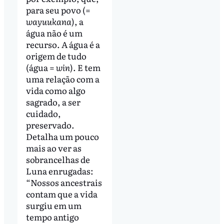
para seu povo (=
wayuukana
), a
água não é um
recurso. A água é a
origem de tudo
(água =
win
). E tem
uma relação com a
vida como algo
sagrado, a ser
cuidado,
preservado.
Detalha um pouco
mais ao ver as
sobrancelhas de
Luna enrugadas:
“Nossos ancestrais
contam que a vida
surgiu em um
tempo antigo