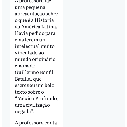
A professora faz
uma pequena
apresentação sobre
o que é a História
da América Latina.
Havia pedido para
elas lerem um
intelectual muito
vinculado ao
mundo originário
chamado
Guillermo Bonfil
Batalla, que
escreveu um belo
texto sobre o
“México Profundo,
uma civilização
negada”.
A professora conta