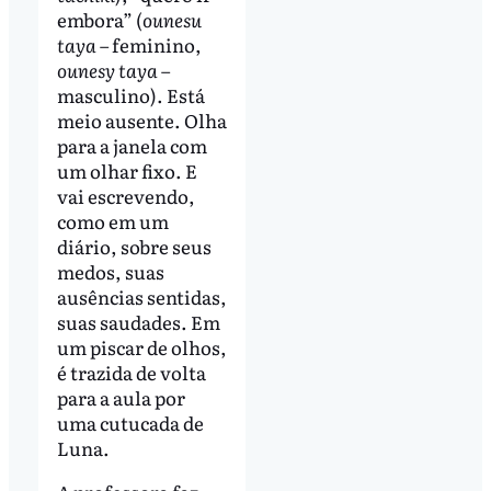
embora” (
ounesu
taya
– feminino,
ounesy taya
–
masculino). Está
meio ausente. Olha
para a janela com
um olhar fixo. E
vai escrevendo,
como em um
diário, sobre seus
medos, suas
ausências sentidas,
suas saudades. Em
um piscar de olhos,
é trazida de volta
para a aula por
uma cutucada de
Luna.