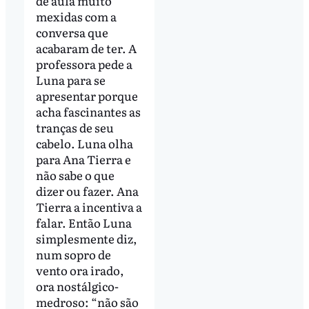
de aula muito
mexidas com a
conversa que
acabaram de ter. A
professora pede a
Luna para se
apresentar porque
acha fascinantes as
tranças de seu
cabelo. Luna olha
para Ana Tierra e
não sabe o que
dizer ou fazer. Ana
Tierra a incentiva a
falar. Então Luna
simplesmente diz,
num sopro de
vento ora irado,
ora nostálgico-
medroso: “não são