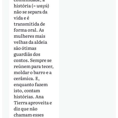
história (=
wayú
)
não se separa da
vida e é
transmitida de
forma oral. As
mulheres mais
velhas da aldeia
são ótimas
guardiãs dos
contos. Sempre se
reúnem para tecer,
moldar o barro e a
cerâmica. E,
enquanto fazem
isto, contam
histórias. Ana
Tierra aproveita e
diz que não
chamam esses