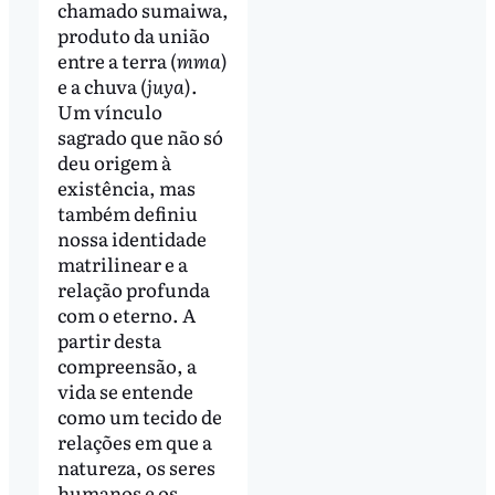
chamado sumaiwa,
produto da união
entre a terra (
mma
)
e a chuva (
juya
).
Um vínculo
sagrado que não só
deu origem à
existência, mas
também definiu
nossa identidade
matrilinear e a
relação profunda
com o eterno. A
partir desta
compreensão, a
vida se entende
como um tecido de
relações em que a
natureza, os seres
humanos e os