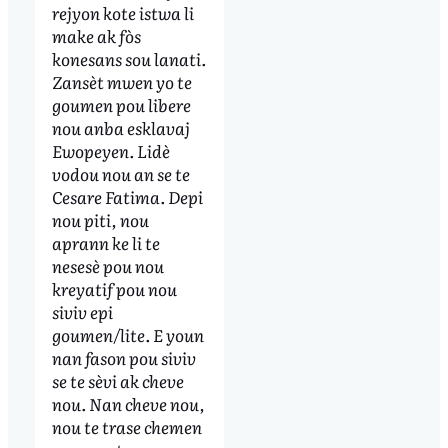
rejyon kote istwa li
make ak fòs
konesans sou lanati.
Zansèt mwen yo te
goumen pou libere
nou anba esklavaj
Ewopeyen. Lidè
vodou nou an se te
Cesare Fatima. Depi
nou piti, nou
aprann ke li te
nesesè pou nou
kreyatif pou nou
siviv epi
goumen/lite. E youn
nan fason pou siviv
se te sèvi ak cheve
nou. Nan cheve nou,
nou te trase chemen