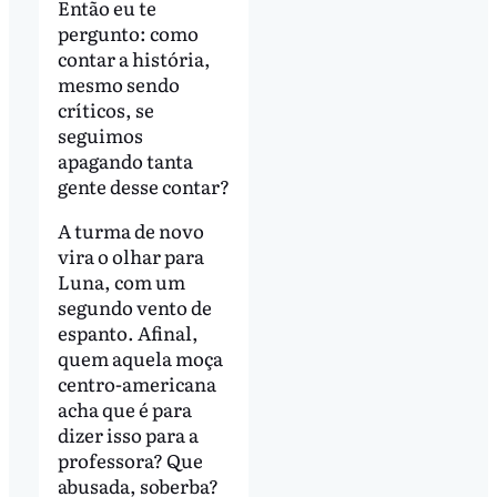
Então eu te
pergunto: como
contar a história,
mesmo sendo
críticos, se
seguimos
apagando tanta
gente desse contar?
A turma de novo
vira o olhar para
Luna, com um
segundo vento de
espanto. Afinal,
quem aquela moça
centro-americana
acha que é para
dizer isso para a
professora? Que
abusada, soberba?