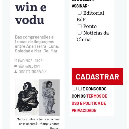
win e
ASSINAR:
Editorial
vodu
BdF
Ponto
Notícias da
Das compreensões e
China
trocas de linguagens
entre Ana Tierra, Luna,
Soledad e Mari Del Mar
19.MAIO.2026 - 18:26
SÃO PAULO (SP)
ROBERTA TRASPADINI
LI E CONCORDO
COM OS
TERMOS DE
USO E POLÍTICA DE
PRIVACIDADE
Madre contra la tierra e La niña
de la basura
|
Crédito: Andrea
Gómez