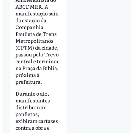
ABCDMRR. A
manifestação saiu
da estação da
Companhia
Paulista de Trens
Metropolitanos
(CPTM) da cidade,
passou pelo Trevo
central e terminou
na Praça da Bíblia,
próxima à
prefeitura.
Durante o ato,
manifestantes
distribuíram
panfletos,
exibiram cartazes
contra a obra e