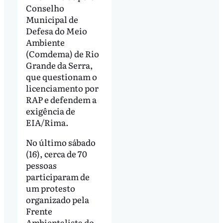
Conselho
Municipal de
Defesa do Meio
Ambiente
(Comdema) de Rio
Grande da Serra,
que questionam o
licenciamento por
RAP e defendem a
exigência de
EIA/Rima.
No último sábado
(16), cerca de 70
pessoas
participaram de
um protesto
organizado pela
Frente
Ambientalista do