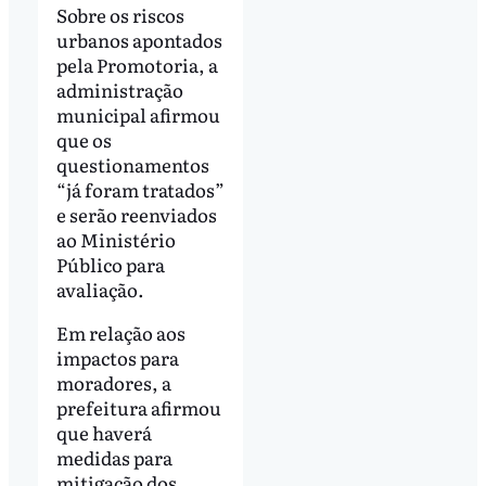
Sobre os riscos
urbanos apontados
pela Promotoria, a
administração
municipal afirmou
que os
questionamentos
“já foram tratados”
e serão reenviados
ao Ministério
Público para
avaliação.
Em relação aos
impactos para
moradores, a
prefeitura afirmou
que haverá
medidas para
mitigação dos