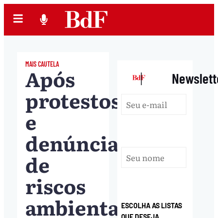
MAIS CAUTELA
Após
|
Newslett
protestos
e
denúncias
de
riscos
ambientais,
ESCOLHA AS LISTAS
QUE DESEJA