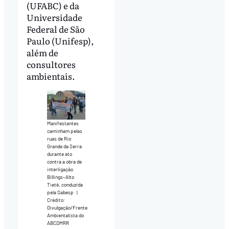
(UFABC) e da
Universidade
Federal de São
Paulo (Unifesp),
além de
consultores
ambientais.
Manifestantes
caminham pelas
ruas de Rio
Grande da Serra
durante ato
contra a obra de
interligação
Billings–Alto
Tietê, conduzida
pela Sabesp
|
Crédito:
Divulgação/Frente
Ambientalista do
ABCDMRR