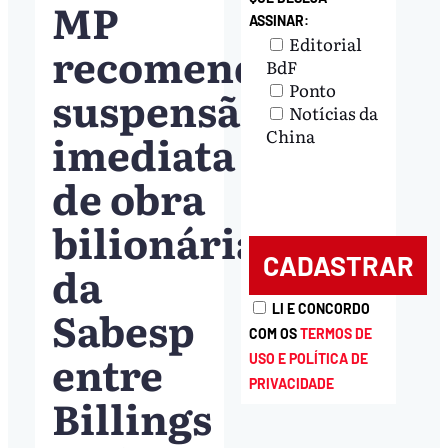
MP
ASSINAR:
Editorial
recomenda
BdF
Ponto
suspensão
Notícias da
imediata
China
de obra
bilionária
da
Sabesp
LI E CONCORDO
COM OS
TERMOS DE
entre
USO E POLÍTICA DE
PRIVACIDADE
Billings