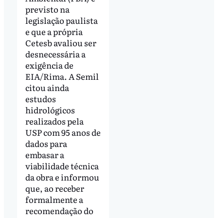
previsto na
legislação paulista
e que a própria
Cetesb avaliou ser
desnecessária a
exigência de
EIA/Rima. A Semil
citou ainda
estudos
hidrológicos
realizados pela
USP com 95 anos de
dados para
embasar a
viabilidade técnica
da obra e informou
que, ao receber
formalmente a
recomendação do