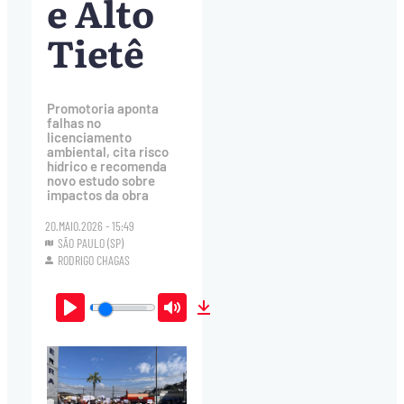
e Alto
Tietê
Promotoria aponta
falhas no
licenciamento
ambiental, cita risco
hídrico e recomenda
novo estudo sobre
impactos da obra
20.MAIO.2026 - 15:49
SÃO PAULO (SP)
RODRIGO CHAGAS
Play
Mute
Download