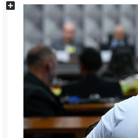
X
Share