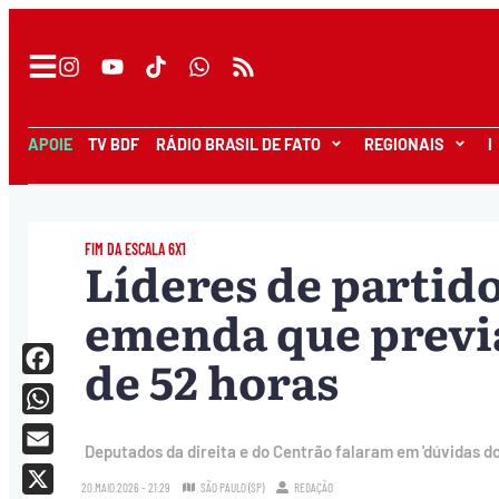
APOIE
TV BDF
RÁDIO BRASIL DE FATO
REGIONAIS
I
FIM DA ESCALA 6X1
Líderes de partid
emenda que previ
de 52 horas
Facebook
WhatsApp
Deputados da direita e do Centrão falaram em 'dúvidas do
Email
20.MAIO.2026 - 21:29
SÃO PAULO (SP)
REDAÇÃO