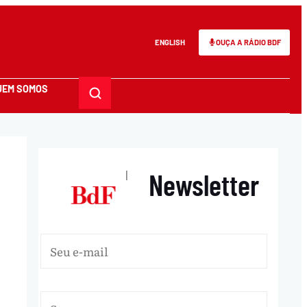
ENGLISH
OUÇA A RÁDIO BDF
UEM SOMOS
Newsletter
|