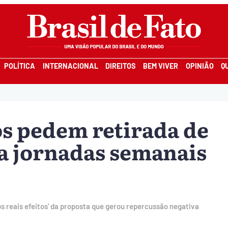
POLÍTICA
INTERNACIONAL
DIREITOS
BEM VIVER
OPINIÃO
Q
os pedem retirada de
a jornadas semanais
s reais efeitos' da proposta que gerou repercussão negativa