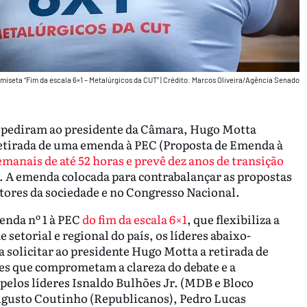
iseta “Fim da escala 6×1 – Metalúrgicos da CUT”
|
Crédito: Marcos Oliveira/Agência Senado
rão pediram ao presidente da Câmara, Hugo Motta
 retirada de uma emenda à PEC (Proposta de Emenda à
manais de até 52 horas e prevê dez anos de transição
s. A emenda colocada para contrabalançar as propostas
tores da sociedade e no Congresso Nacional.
menda nº 1 à PEC
do fim da escala 6×1
, que flexibiliza a
 setorial e regional do país, os líderes abaixo-
solicitar ao presidente Hugo Motta a retirada de
ões que comprometam a clareza do debate e a
pelos líderes Isnaldo Bulhões Jr. (MDB e Bloco
gusto Coutinho (Republicanos), Pedro Lucas