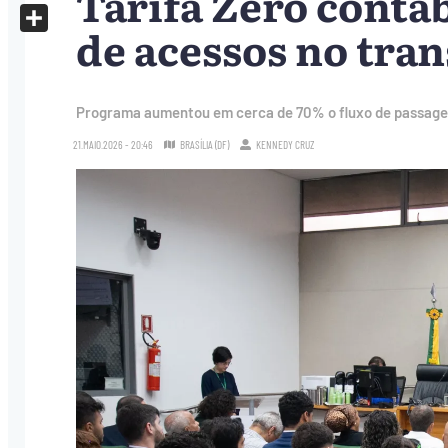
Tarifa Zero contab
X
de acessos no tra
Share
Programa aumentou em cerca de 70% o fluxo de passageir
21.MAIO.2026 - 20:46
BRASÍLIA (DF)
KENNEDY CRUZ