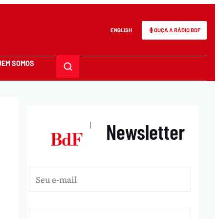
ENGLISH
OUÇA A RÁDIO BDF
UEM SOMOS
Newsletter
|