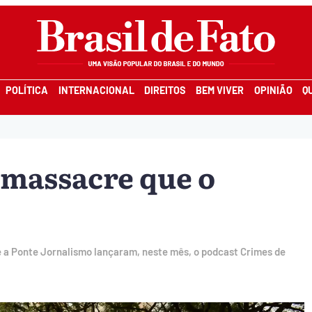
POLÍTICA
INTERNACIONAL
DIREITOS
BEM VIVER
OPINIÃO
Q
 massacre que o
e a Ponte Jornalismo lançaram, neste mês, o podcast Crimes de