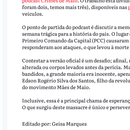
podcast Crimes de Maio
. O trabalho está divi
foram dois, temos mais três), disponíveis nas
veículos.
O ponto de partida do podcast é discutir a memó
semana trágica para a história do país. O luga
Primeiro Comando da Capital (PCC) causaram a
responderam aos ataques, o que levou à morte
Contestar a versão oficial é um desafio; afinal
alterada ou corpos levados antes da perícia. M
bandidos, a grande maioria era inocente, apen
Edson Rogério Silva dos Santos, filho da revol
do movimento Mães de Maio.
Inclusive, essa é a principal chama de esperan
O que surgiu deste massacre é único e persever
Editado por:
Geisa Marques