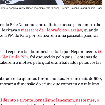
de Maio, com mais de 500 mortes, completam 20 anos
|
Crédito: Rovena Rosa/Agência Brasil
hamado Eric Nepomuceno definiu o nosso país como o da
 Ele citava o
massacre de Eldorado do Carajás
, quando
ela PM do Pará por realizarem uma passeata pacífica
rasil repete a tal da amnésia citada por Nepomuceno.
O
 São Paulo (SP)
, foi esquecido pelo país. Centenas de
saberem o motivo pelo qual eram baleados pelas costas
abe ao certo quantos foram mortos. Foram mais de 500,
m ignorar: a dimensão do crime que cometeu e o mínimo
il de Fato e a Ponte Jornalismo lançaram, neste mês, o