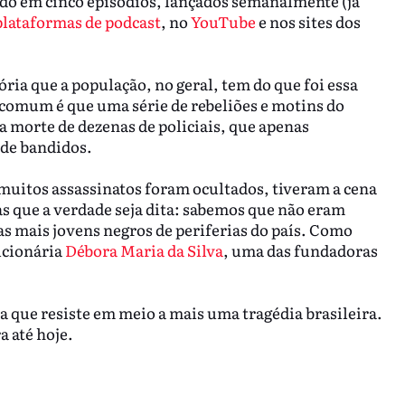
dido em cinco episódios, lançados semanalmente (já
plataformas de podcast
, no
YouTube
e nos sites dos
ria que a população, no geral, tem do que foi essa
r comum é que uma série de rebeliões e motins do
 morte de dezenas de policiais, que apenas
 de bandidos.
, muitos assassinatos foram ocultados, tiveram a cena
as que a verdade seja dita: sabemos que não eram
as mais jovens negros de periferias do país. Como
ucionária
Débora Maria da Silva
, uma das fundadoras
ça que resiste em meio a mais uma tragédia brasileira.
a até hoje.