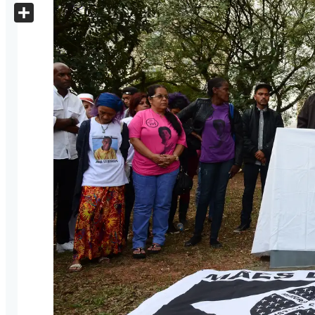
X
Share