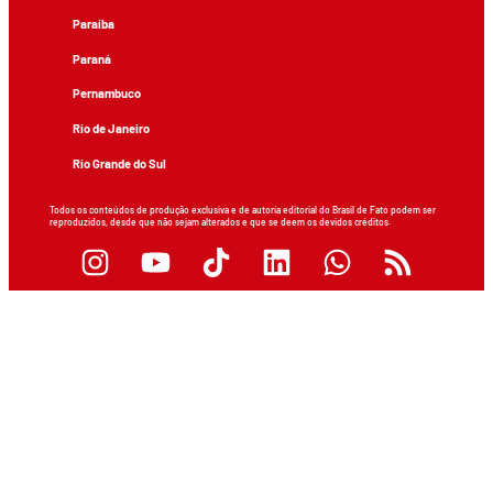
Paraíba
Paraná
Pernambuco
Rio de Janeiro
Rio Grande do Sul
Todos os conteúdos de produção exclusiva e de autoria editorial do Brasil de Fato podem ser
reproduzidos, desde que não sejam alterados e que se deem os devidos créditos.