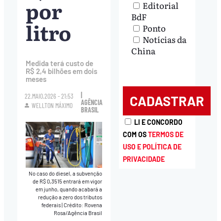
por
Editorial
BdF
litro
Ponto
Notícias da
China
Medida terá custo de
R$ 2,4 bilhões em dois
meses
|
22.MAIO.2026 - 21:53
AGÊNCIA
WELLTON MÁXIMO
BRASIL
LI E CONCORDO
COM OS
TERMOS DE
USO E POLÍTICA DE
PRIVACIDADE
No caso do diesel, a subvenção
de R$ 0,3515 entrará em vigor
em junho, quando acabará a
redução a zero dos tributos
federais
|
Crédito: Rovena
Rosa/Agência Brasil