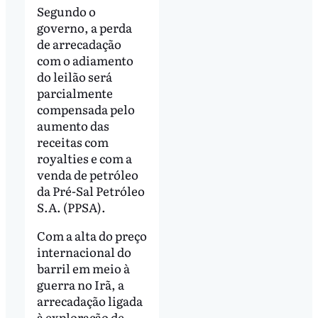
Segundo o
governo, a perda
de arrecadação
com o adiamento
do leilão será
parcialmente
compensada pelo
aumento das
receitas com
royalties e com a
venda de petróleo
da Pré-Sal Petróleo
S.A. (PPSA).
Com a alta do preço
internacional do
barril em meio à
guerra no Irã, a
arrecadação ligada
à exploração de