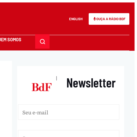
ENGLISH
OUÇA A RÁDIO BDF
UEM SOMOS
Newsletter
|