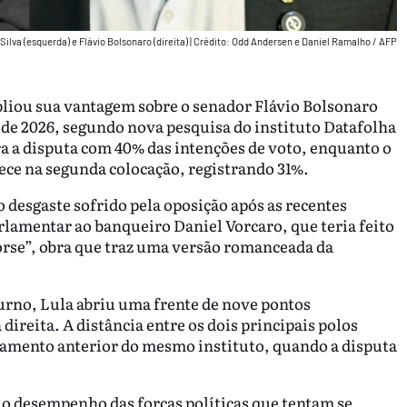
 Silva (esquerda) e Flávio Bolsonaro (direita)
|
Crédito: Odd Andersen e Daniel Ramalho / AFP
mpliou sua vantagem sobre o senador Flávio Bolsonaro
 de 2026, segundo nova pesquisa do instituto Datafolha
era a disputa com 40% das intenções de voto, enquanto o
rece na segunda colocação, registrando 31%.
 desgaste sofrido pela oposição após as recentes
rlamentar ao banqueiro Daniel Vorcaro, que teria feito
orse”, obra que traz uma versão romanceada da
urno, Lula abriu uma frente de nove pontos
ireita. A distância entre os dois principais polos
ntamento anterior do mesmo instituto, quando a disputa
 desempenho das forças políticas que tentam se