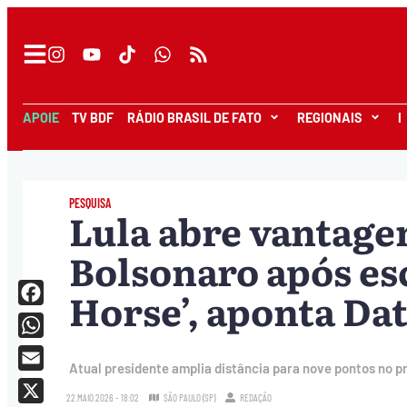
APOIE
TV BDF
RÁDIO BRASIL DE FATO
REGIONAIS
I
PESQUISA
Lula abre vantage
Bolsonaro após es
Horse’, aponta Da
Facebook
WhatsApp
Atual presidente amplia distância para nove pontos no p
Email
22.MAIO.2026 - 18:02
SÃO PAULO (SP)
REDAÇÃO