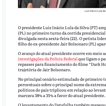
Luiz Inácio Lula da
O presidente Luiz Inácio Lula da Silva (PT) a
(PL) no primeiro turno da corrida presidencial
divulgada nesta sexta-feira (22). O petista lid
filho do ex-presidente Jair Bolsonaro (PL) apa
O avanço do atual presidente ocorre em meio ao
investigações da Polícia Federal
que ligam o pa
repasses para financiamento do filme “Dark H
trajetória de Jair Bolsonaro.
No principal cenário estimulado de primeiro t
percentuais sobre o principal nome da extrema d
políticos do país triplicou em relação ao leva
marcava 38% a 35% a favor do atual presidente.
O levantamento do Datafolha também mapeou o