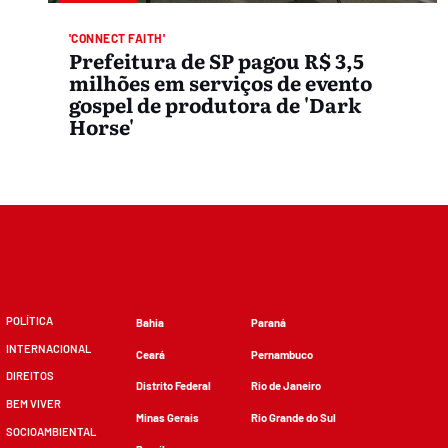
'CONNECT FAITH'
Prefeitura de SP pagou R$ 3,5
milhões em serviços de evento
gospel de produtora de 'Dark
Horse'
POLÍTICA
Bahia
Paraná
INTERNACIONAL
Ceará
Pernambuco
DIREITOS
Distrito Federal
Rio de Janeiro
BEM VIVER
Minas Gerais
Rio Grande do Sul
SOCIOAMBIENTAL