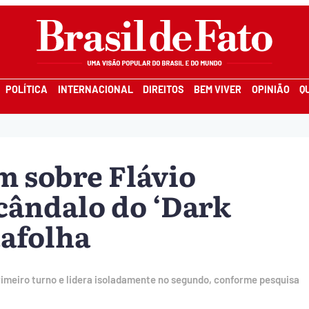
POLÍTICA
INTERNACIONAL
DIREITOS
BEM VIVER
OPINIÃO
Q
m sobre Flávio
cândalo do ‘Dark
tafolha
rimeiro turno e lidera isoladamente no segundo, conforme pesquisa