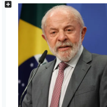
X
Share