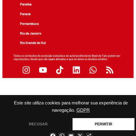
Paraíba
Paraná
Pernambuco
Rio de Janeiro
Rio Grande do Sul
Todos os conteúdos de produção exclusiva e de autoria editorial do Brasil de Fato podem ser
reproduzidos, desde que não sejam alterados e que se deem os devidos créditos.
Este site utiliza cookies para melhorar sua experiência de
navegação.
GDPR
RECUSAR
PERMITIR
Facebook
WhatsApp
Email
X
Share