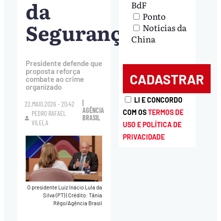
da
BdF
Ponto
Segurança
Notícias da
China
Presidente defende que
proposta reforça
combate ao crime
organizado
LI E CONCORDO
|
22.MAIO.2026 - 20:42
AGÊNCIA
COM OS
TERMOS DE
PEDRO RAFAEL
BRASIL
VILELA
USO E POLÍTICA DE
PRIVACIDADE
O presidente Luiz Inácio Lula da
Silva (PT)
|
Crédito: Tânia
Rêgo/Agência Brasil