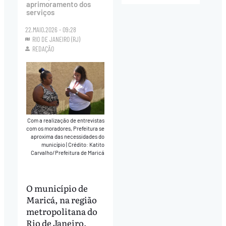
aprimoramento dos
serviços
22.MAIO.2026 - 09:28
RIO DE JANEIRO (RJ)
REDAÇÃO
Com a realização de entrevistas
com os moradores, Prefeitura se
aproxima das necessidades do
município
|
Crédito: Katito
Carvalho/Prefeitura de Maricá
O município de
Maricá, na região
metropolitana do
Rio de Janeiro,