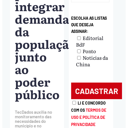
integrar
demandas
ESCOLHA AS LISTAS
QUE DESEJA
da
ASSINAR:
Editorial
população
BdF
Ponto
junto
Notícias da
ao
China
poder
público
LI E CONCORDO
COM OS
TERMOS DE
TecDados auxilia no
monitoramento das
USO E POLÍTICA DE
necessidades do
PRIVACIDADE
município e no