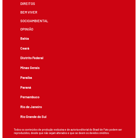
DIREITOS
BEM VIVER
SOCIOAMBIENTAL
OPINIÃO
Bahia
Ceará
Distrito Federal
Minas Gerais
Paraíba
Paraná
Pernambuco
Rio de Janeiro
Rio Grande do Sul
Todos os conteúdos de produção exclusiva e de autoria editorial do Brasil de Fato podem ser
reproduzidos, desde que não sejam alterados e que se deem os devidos créditos.