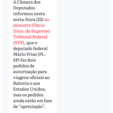
A Câmara dos
Deputados
informou nesta
sexta-feira (22)
ao
ministro Flávio
Dino, do Supremo
Tribunal Federal
(STF)
, que o
deputado federal
Mário Frias (PL-
SP) fez dois
pedidos de
autorização para
viagens oficiais ao
Bahrein e aos
Estados Unidos,
mas os pedidos
ainda estão em fase
de “apreciação”.