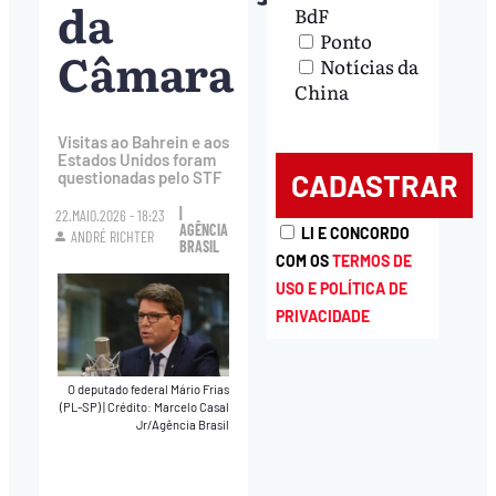
da
BdF
Ponto
Câmara
Notícias da
China
Visitas ao Bahrein e aos
Estados Unidos foram
questionadas pelo STF
|
22.MAIO.2026 - 18:23
AGÊNCIA
LI E CONCORDO
ANDRÉ RICHTER
BRASIL
COM OS
TERMOS DE
USO E POLÍTICA DE
PRIVACIDADE
O deputado federal Mário Frias
(PL-SP)
|
Crédito: Marcelo Casal
Jr/Agência Brasil