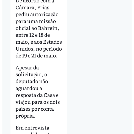
De acordo com a
Câmara, Frias
pediu autorização
para uma missão
oficial ao Bahrein,
entre 12 e 18 de
maio, e aos Estados
Unidos, no período
de 19 e 21 de maio.
Apesar da
solicitação, o
deputado não
aguardou a
resposta da Casa e
viajou para os dois
países por conta
própria.
Em entrevista