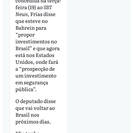
concedida na terça-
feira (19) ao
SBT
News
, Frias disse
que esteve no
Bahrein para
“propor
investimentos no
Brasil” e que agora
está nos Estados
Unidos, onde fará
a “prospecção de
um investimento
em segurança
pública”.
O deputado disse
que vai voltar ao
Brasil nos
próximos dias.