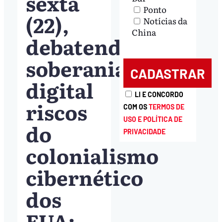
sexta
Ponto
(22),
Notícias da
China
debatendo
soberania
digital
LI E CONCORDO
riscos
COM OS
TERMOS DE
USO E POLÍTICA DE
do
PRIVACIDADE
colonialismo
cibernético
dos
EUA;