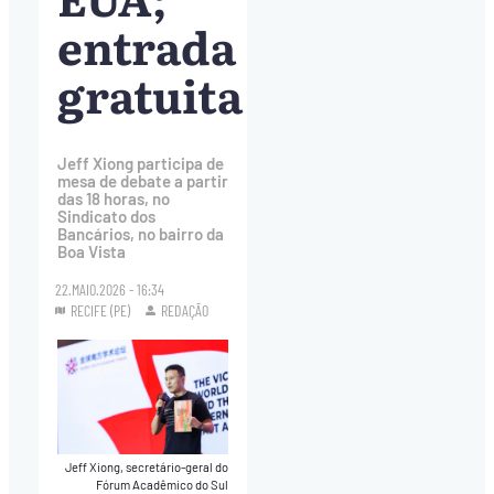
entrada
gratuita
Jeff Xiong participa de
mesa de debate a partir
das 18 horas, no
Sindicato dos
Bancários, no bairro da
Boa Vista
22.MAIO.2026 - 16:34
RECIFE (PE)
REDAÇÃO
Jeff Xiong, secretário-geral do
Fórum Acadêmico do Sul