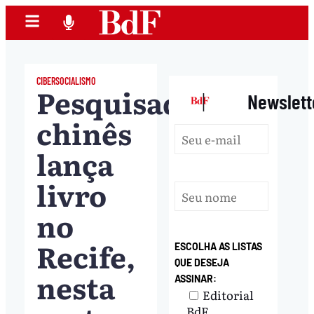
CIBERSOCIALISMO
Pesquisador
|
Newslett
chinês
lança
livro
no
Recife,
ESCOLHA AS LISTAS
QUE DESEJA
nesta
ASSINAR:
Editorial
BdF