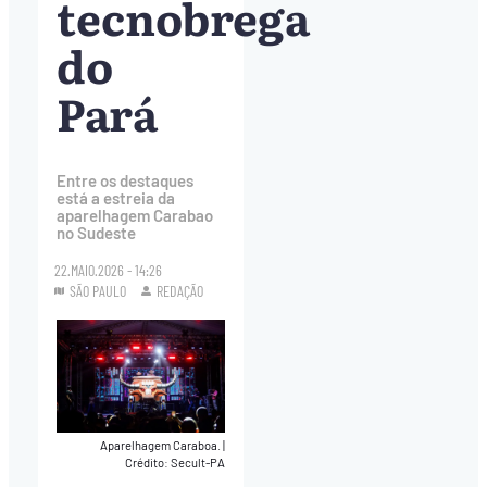
tecnobrega
do
Pará
Entre os destaques
está a estreia da
aparelhagem Carabao
no Sudeste
22.MAIO.2026 - 14:26
SÃO PAULO
REDAÇÃO
Aparelhagem Caraboa.
|
Crédito: Secult-PA