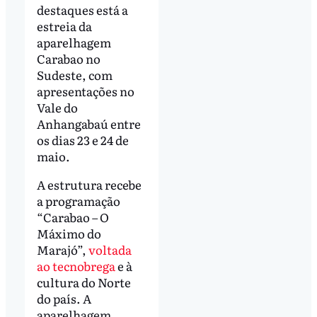
destaques está a
estreia da
aparelhagem
Carabao no
Sudeste, com
apresentações no
Vale do
Anhangabaú entre
os dias 23 e 24 de
maio.
A estrutura recebe
a programação
“Carabao – O
Máximo do
Marajó”,
voltada
ao tecnobrega
e à
cultura do Norte
do país. A
aparelhagem