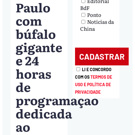
Editorial
Paulo
BdF
Ponto
com
Notícias da
búfalo
China
gigante
e 24
horas
LI E CONCORDO
COM OS
TERMOS DE
de
USO E POLÍTICA DE
PRIVACIDADE
programação
dedicada
ao