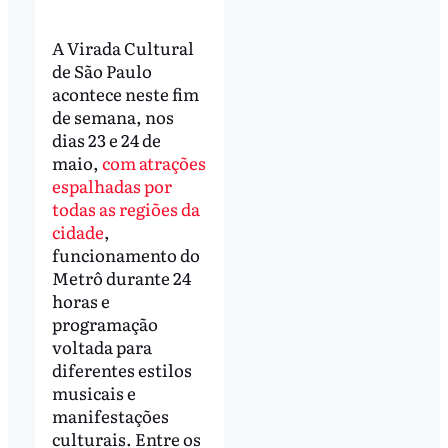
A Virada Cultural
de São Paulo
acontece neste fim
de semana, nos
dias 23 e 24 de
maio,
com atrações
espalhadas por
todas as regiões da
cidade
,
funcionamento do
Metrô durante 24
horas e
programação
voltada para
diferentes estilos
musicais e
manifestações
culturais. Entre os