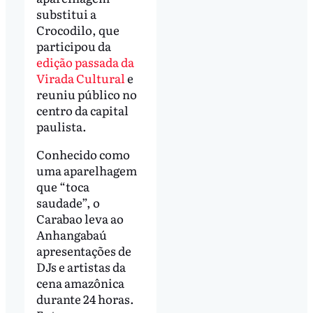
substitui a
Crocodilo, que
participou da
edição passada da
Virada Cultural
e
reuniu público no
centro da capital
paulista.
Conhecido como
uma aparelhagem
que “toca
saudade”, o
Carabao leva ao
Anhangabaú
apresentações de
DJs e artistas da
cena amazônica
durante 24 horas.