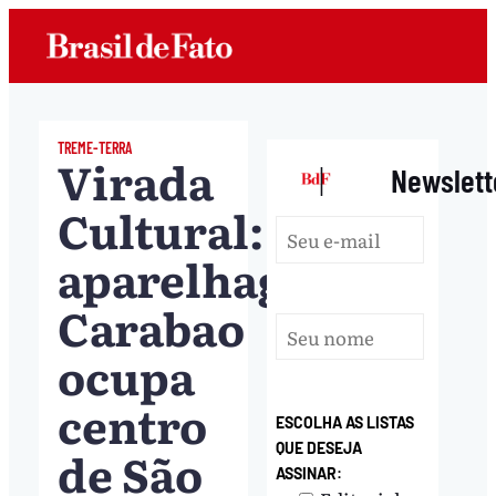
TREME-TERRA
Virada
|
Newslett
Cultural:
aparelhagem
Carabao
ocupa
centro
ESCOLHA AS LISTAS
QUE DESEJA
de São
ASSINAR: