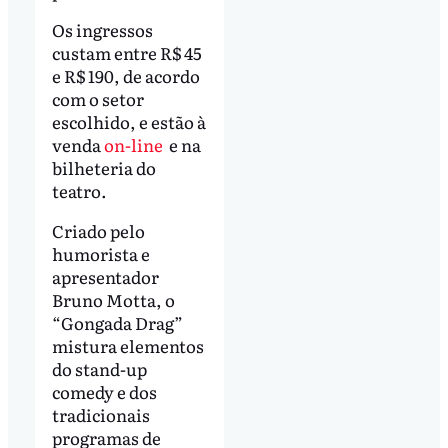
Os ingressos
custam entre R$ 45
e R$ 190, de acordo
com o setor
escolhido, e estão à
venda
on-line
e na
bilheteria do
teatro.
Criado pelo
humorista e
apresentador
Bruno Motta, o
“Gongada Drag”
mistura elementos
do stand-up
comedy e dos
tradicionais
programas de