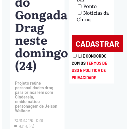
do
Ponto
Gongada
Notícias da
China
Drag
neste
domingo
LI E CONCORDO
(24)
COM OS
TERMOS DE
USO E POLÍTICA DE
PRIVACIDADE
Projeto reúne
personalidades drag
para brincarem com
Cinderela,
emblemático
personagem de Jeison
Wallace
23.MAIO.2026 - 12:00
RECIFE (PE)