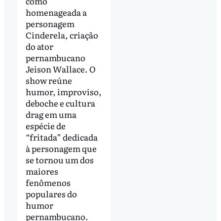
como
homenageada a
personagem
Cinderela, criação
do ator
pernambucano
Jeison Wallace. O
show reúne
humor, improviso,
deboche e cultura
drag em uma
espécie de
“fritada” dedicada
à personagem que
se tornou um dos
maiores
fenômenos
populares do
humor
pernambucano.