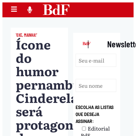
'OXE, MAINHA!'
Ícone
|
Newslett
do
humor
pernambucano,
Cinderela
será
ESCOLHA AS LISTAS
QUE DESEJA
protagonista
ASSINAR:
Editorial
BdF