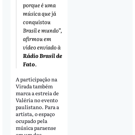
porque é uma
música que já
conquistou
Brasil e mundo”,
afirmou em
vídeo enviado à
Rádio Brasil de
Fato
.
A participação na
Virada também
marca a estreia de
Valéria no evento
paulistano. Para a
artista, o espaço
ocupado pela
música paraense
em um dos