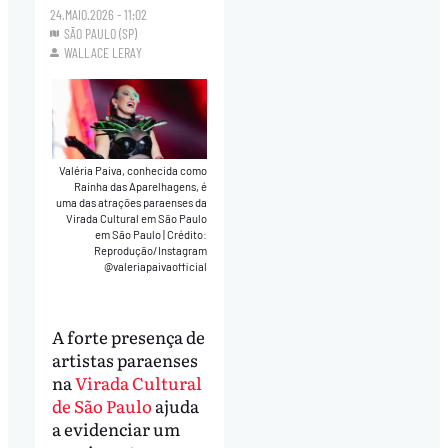
24.MAIO.2026 - 11:02
SÃO PAULO (SP)
WALLACE LERAY
Valéria Paiva, conhecida como
Rainha das Aparelhagens, é
uma das atrações paraenses da
Virada Cultural em São Paulo
em São Paulo
|
Crédito:
Reprodução/Instagram
@valeriapaivaofficial
A forte presença de
artistas paraenses
na
Virada Cultural
de São Paulo
ajuda
a evidenciar um