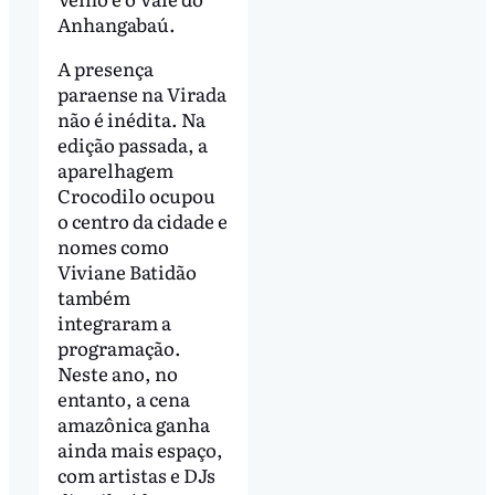
Anhangabaú.
A presença
paraense na Virada
não é inédita. Na
edição passada, a
aparelhagem
Crocodilo ocupou
o centro da cidade e
nomes como
Viviane Batidão
também
integraram a
programação.
Neste ano, no
entanto, a cena
amazônica ganha
ainda mais espaço,
com artistas e DJs