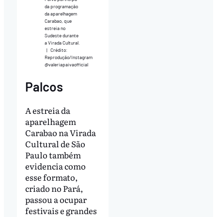
da programação
da aparelhagem
Carabao, que
estreia no
Sudeste durante
a Virada Cultural.
|
Crédito:
Reprodução/Instagram
@valeriapaivaofficial
Palcos
A estreia da
aparelhagem
Carabao na Virada
Cultural de São
Paulo também
evidencia como
esse formato,
criado no Pará,
passou a ocupar
festivais e grandes