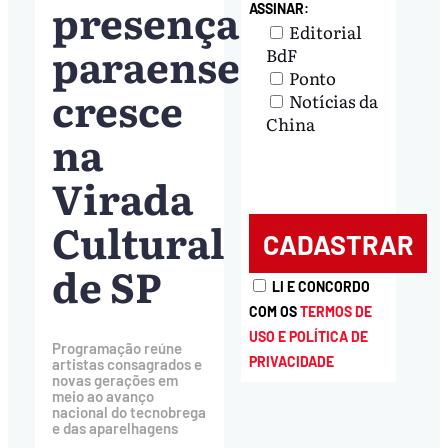
presença
ASSINAR:
Editorial
paraense
BdF
Ponto
cresce
Notícias da
China
na
Virada
Cultural
de SP
LI E CONCORDO
COM OS
TERMOS DE
USO E POLÍTICA DE
Programação reúne
PRIVACIDADE
artistas consagrados e
novas gerações em
meio ao avanço
nacional do tecnobrega
e das aparelhagens