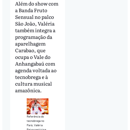
Além do show com
a Banda Fruto
Sensual no palco
São João, Valéria
também integra a
programação da
aparelhagem
Carabao, que
ocupa o Vale do
Anhangabaú com
agenda voltada ao
tecnobrega e à
cultura musical
amazônica.
Referência do
tecnobrega no
Pará, Valéria
Paiva participa