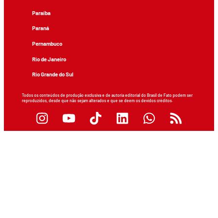
Paraíba
Paraná
Pernambuco
Rio de Janeiro
Rio Grande do Sul
Todos os conteúdos de produção exclusiva e de autoria editorial do Brasil de Fato podem ser
reproduzidos, desde que não sejam alterados e que se deem os devidos créditos.