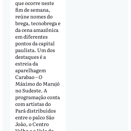
que ocorre neste
fim de semana,
reúne nomes do
brega, tecnobrega e
da cena amazônica
em diferentes
pontos da capital
paulista. Um dos
destaques é a
estreia da
aparelhagem
Carabao – O
Máximo do Marajó
no Sudeste. A
programação conta
com artistas do
Pará distribuídos
entre o palco São
João, o Centro
Velho e o Vale do