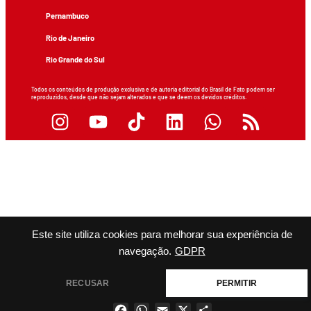
Pernambuco
Rio de Janeiro
Rio Grande do Sul
Todos os conteúdos de produção exclusiva e de autoria editorial do Brasil de Fato podem ser
reproduzidos, desde que não sejam alterados e que se deem os devidos créditos.
Este site utiliza cookies para melhorar sua experiência de
navegação.
GDPR
RECUSAR
PERMITIR
Facebook
WhatsApp
Email
X
Share