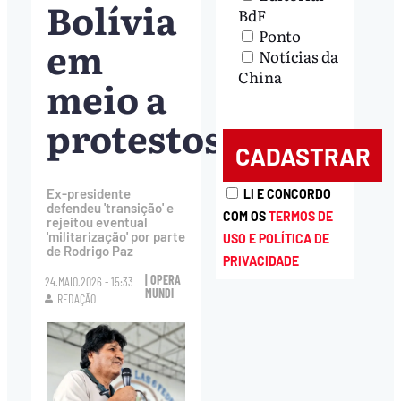
Bolívia
BdF
Ponto
em
Notícias da
China
meio a
protestos
Ex-presidente
LI E CONCORDO
defendeu 'transição' e
COM OS
TERMOS DE
rejeitou eventual
'militarização' por parte
USO E POLÍTICA DE
de Rodrigo Paz
PRIVACIDADE
| OPERA
24.MAIO.2026 - 15:33
MUNDI
REDAÇÃO