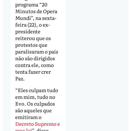
programa “20
Minutos de Opera
Mundi”, na sexta-
feira (22), o ex-
presidente
reiterou que os
protestos que
paralisaram o país
não são dirigidos
contra ele, como
tenta fazer crer
Paz.
“Eles culpam tudo
em mim, tudo no
Evo. Os culpados
são aqueles que
emitiram o
Decreto Supremo e
essa lei
”, disse,