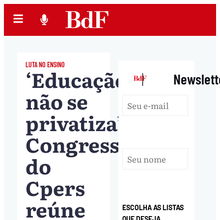
LUTA NO ENSINO
‘Educação
|
Newslett
não se
privatiza’:
Congresso
do
Cpers
reúne
ESCOLHA AS LISTAS
QUE DESEJA