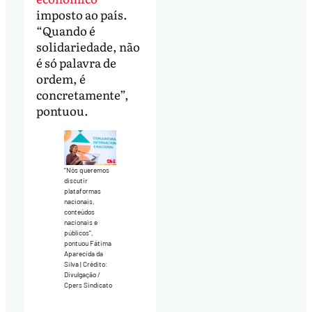
imposto ao país.
“Quando é
solidariedade, não
é só palavra de
ordem, é
concretamente”,
pontuou.
“Nós queremos
discutir
plataformas
nacionais,
conteúdos
nacionais e
públicos”,
pontuou Fátima
Aparecida da
Silva | Crédito:
Divulgação /
Cpers Sindicato