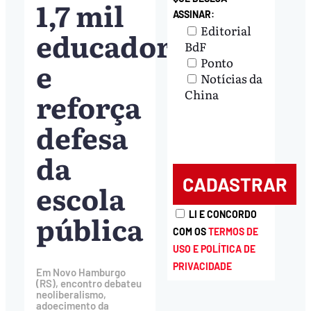
1,7 mil
ASSINAR:
Editorial
educadores
BdF
Ponto
e
Notícias da
reforça
China
defesa
da
escola
pública
LI E CONCORDO
COM OS
TERMOS DE
USO E POLÍTICA DE
PRIVACIDADE
Em Novo Hamburgo
(RS), encontro debateu
neoliberalismo,
adoecimento da