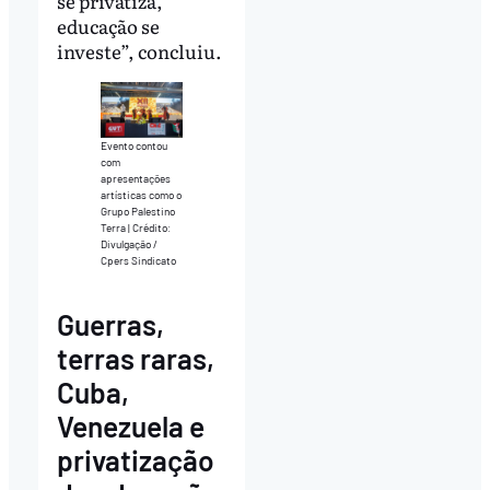
se privatiza,
educação se
investe”, concluiu.
Evento contou
com
apresentações
artísticas como o
Grupo Palestino
Terra | Crédito:
Divulgação /
Cpers Sindicato
Guerras,
terras raras,
Cuba,
Venezuela e
privatização