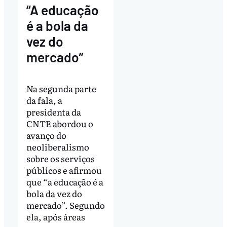
“A educação
é a bola da
vez do
mercado”
Na segunda parte
da fala, a
presidenta da
CNTE abordou o
avanço do
neoliberalismo
sobre os serviços
públicos e afirmou
que “a educação é a
bola da vez do
mercado”. Segundo
ela, após áreas