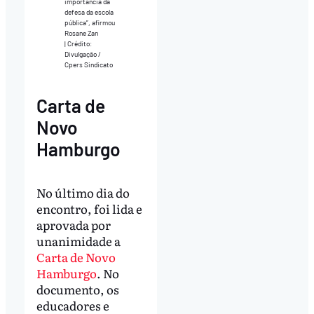
importância da
defesa da escola
pública”, afirmou
Rosane Zan
| Crédito:
Divulgação /
Cpers Sindicato
Carta de
Novo
Hamburgo
No último dia do
encontro, foi lida e
aprovada por
unanimidade a
Carta de Novo
Hamburgo
. No
documento, os
educadores e