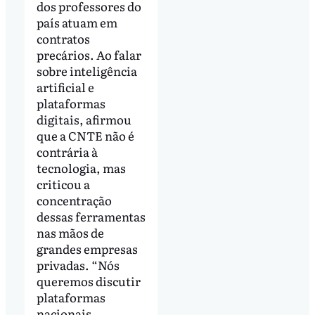
dos professores do
país atuam em
contratos
precários. Ao falar
sobre inteligência
artificial e
plataformas
digitais, afirmou
que a CNTE não é
contrária à
tecnologia, mas
criticou a
concentração
dessas ferramentas
nas mãos de
grandes empresas
privadas. “Nós
queremos discutir
plataformas
nacionais,