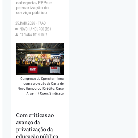
categoria, PPPs e
precarização do
serviço público
25.MAIO.2026 - 17:40
NOVO HAMBURGO (RS)
FABIANA REINHOLZ
Congresso do Cpers terminou
com aprovação da Carta de
Novo Hamburgo
|
Crédito: Caco
Argemi / Cpers Sindicato
Com críticas ao
avanço da
privatização da
educação pública,