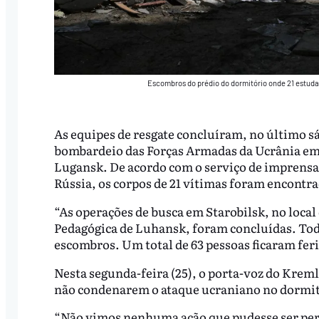
Escombros do prédio do dormitório onde 21 estu
As equipes de resgate concluíram, no último sá
bombardeio das Forças Armadas da Ucrânia em 
Lugansk. De acordo com o serviço de imprensa
Rússia, os corpos de 21 vítimas foram encontr
“As operações de busca em Starobilsk, no loca
Pedagógica de Luhansk, foram concluídas. Tod
escombros. Um total de 63 pessoas ficaram fer
Nesta segunda-feira (25), o porta-voz do Kreml
não condenarem o ataque ucraniano no dormit
“Não vimos nenhuma ação que pudesse ser per