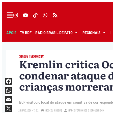
APOIE
TV BDF
RÁDIO BRASIL DE FATO
REGIONAIS
I
'ATAQUE TERRORISTA'
Kremlin critica O
condenar ataque d
crianças morrera
Facebook
WhatsApp
BdF visitou o local do ataque em comitiva de correspond
Email
25.MAIO.2026 - 13:02
MOSCOU (RÚSSIA)
MARCO FERNANDES
E
SERGUEI MONIN