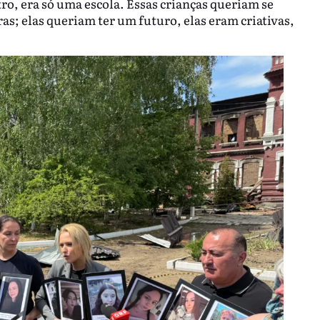
tro, era só uma escola. Essas crianças queriam se
s; elas queriam ter um futuro, elas eram criativas,