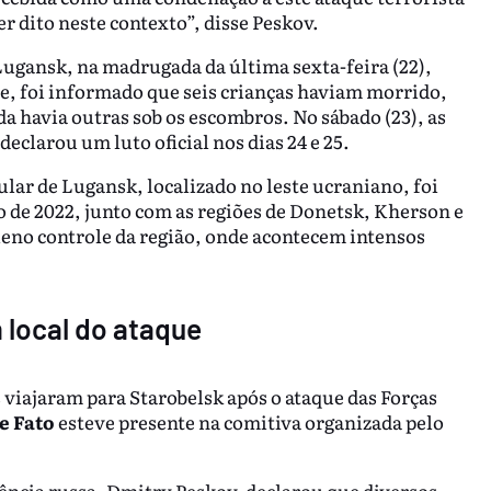
er dito neste contexto”, disse Peskov.
ugansk, na madrugada da última sexta-feira (22),
e, foi informado que seis crianças haviam morrido,
a havia outras sob os escombros. No sábado (23), as
eclarou um luto oficial nos dias 24 e 25.
lar de Lugansk, localizado no leste ucraniano, foi
de 2022, junto com as regiões de Donetsk, Kherson e
eno controle da região, onde acontecem intensos
 local do ataque
s viajaram para Starobelsk após o ataque das Forças
e Fato
esteve presente na comitiva organizada pelo
dência russa, Dmitry Peskov, declarou que diversos