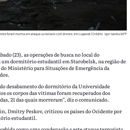
dantes foram mortos em ataque ucraniano com drones, em Lugansk
|
Crédito: Igor Ivanko/AFP
bado (23), as operações de busca no local do
um dormitório estudantil em Starobelsk, na região de
 do Ministério para Situações de Emergência da
ados.
l do desabamento do dormitório da Universidade
os os corpos das vítimas foram recuperados dos
idas, 21 das quais morreram”, diz o comunicado.
in, Dmitry Peskov, criticou os países do Ocidente por
ório estudantil.
cebida como uma condenação a este ataque terrorista