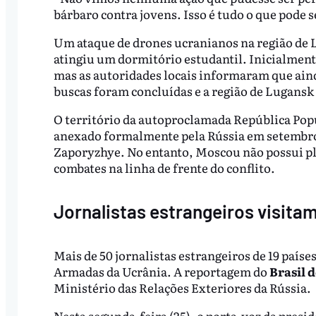
bárbaro contra jovens. Isso é tudo o que pode s
Um ataque de drones ucranianos na região de L
atingiu um dormitório estudantil. Inicialment
mas as autoridades locais informaram que aind
buscas foram concluídas e a região de Lugansk d
O território da autoproclamada República Popu
anexado formalmente pela Rússia em setembro 
Zaporyzhye. No entanto, Moscou não possui pl
combates na linha de frente do conflito.
Jornalistas estrangeiros visitam
Mais de 50 jornalistas estrangeiros de 19 paíse
Armadas da Ucrânia. A reportagem do
Brasil d
Ministério das Relações Exteriores da Rússia.
Nesta segunda-feira (25), o porta-voz da presi