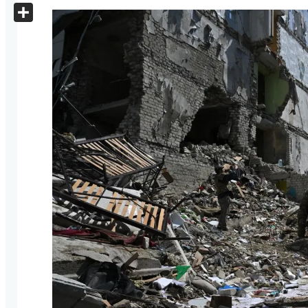
X
Share