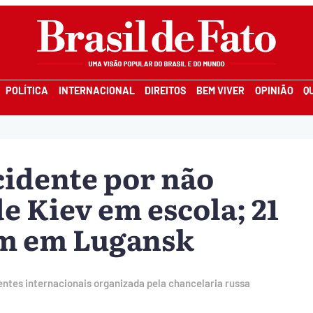
POLÍTICA
INTERNACIONAL
DIREITOS
BEM VIVER
OPINIÃO
Q
cidente por não
e Kiev em escola; 21
m em Lugansk
entes internacionais organizada pela chancelaria russa