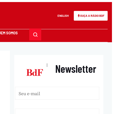
ENGLISH
OUÇA A RÁDIO BDF
UEM SOMOS
Newsletter
|