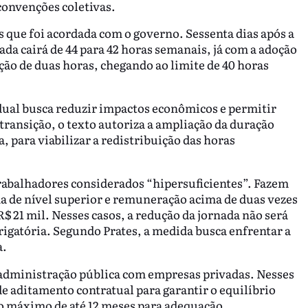
convenções coletivas.
 que foi acordada com o governo. Sessenta dias após a
da cairá de 44 para 42 horas semanais, já com a adoção
ção de duas horas, chegando ao limite de 40 horas
ual busca reduzir impactos econômicos e permitir
transição, o texto autoriza a ampliação da duração
, para viabilizar a redistribuição das horas
rabalhadores considerados “hipersuficientes”. Fazem
ma de nível superior e remuneração acima de duas vezes
$ 21 mil. Nesses casos, a redução da jornada não será
igatória. Segundo Prates, a medida busca enfrentar a
a.
a administração pública com empresas privadas. Nesses
de aditamento contratual para garantir o equilíbrio
o máximo de até 12 meses para adequação.