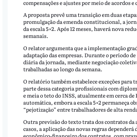
compensações e ajustes por meio de acordos e 
A proposta prevê uma transição em duas etapas
promulgação da emenda constitucional, a jorna
da escala 5×2. Após 12 meses, haverá nova redu
semanais.
O relator argumenta que a implementação grad
adaptação das empresas. Durante o período de 
diária da jornada, mediante negociação coletiva
trabalhadas ao longo da semana.
O relatório também estabelece exceções para t
parte dessa categoria profissionais com diplo
e meia o teto do INSS, atualmente em cerca de R
automática, embora a escala 5×2 permaneça obr
“pejotização” entre trabalhadores de alta rend
Outra previsão do texto trata dos contratos d
casos, a aplicação das novas regras dependerá 
econômico-financeiro dos contratos, com praz