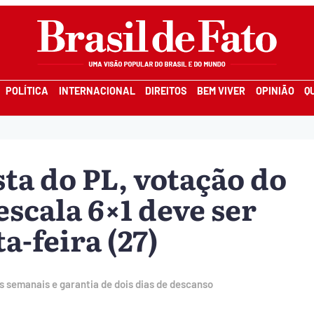
POLÍTICA
INTERNACIONAL
DIREITOS
BEM VIVER
OPINIÃO
Q
ta do PL, votação do
escala 6×1 deve ser
-feira (27)
s semanais e garantia de dois dias de descanso