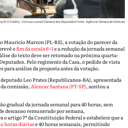
la 6×1
|
Crédito: Vinicius Loures/Câmara dos Deputados Fonte: Agência Câmara de Notícias
o Maurício Marcon (PL-RS), a votação do parecer da
prevê o
fim da escala 6×1
e a redução da jornada semanal
análise do texto deve ser retomado na próxima quarta-
 Deputados. Pelo regimento da Casa, o pedido de vista
 para análise da proposta antes da votação.
 do deputado Leo Prates (Republicanos-BA), apresentada
e da comissão,
Alencar Santana (PT-SP)
, aceitou a
ção gradual da jornada semanal para 40 horas, sem
as de descanso remunerado por semana,
 o artigo 7º da Constituição Federal e estabelece que a
o horas diárias
e 40 horas semanais, permitindo