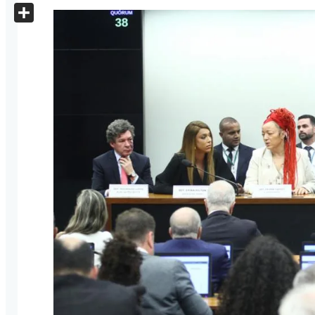
X
Share