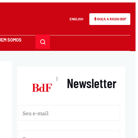
ENGLISH
OUÇA A RÁDIO BDF
UEM SOMOS
Newsletter
|