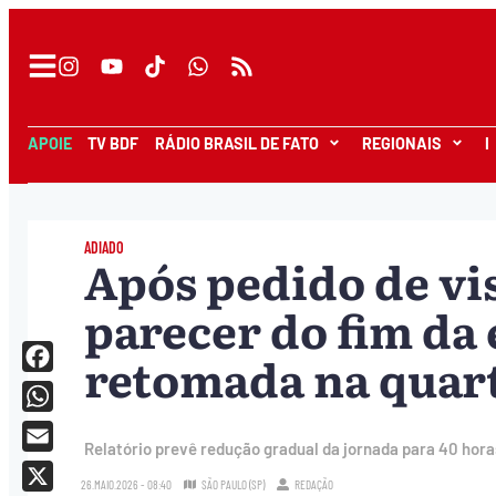
APOIE
TV BDF
RÁDIO BRASIL DE FATO
REGIONAIS
I
ADIADO
Após pedido de vis
parecer do fim da 
retomada na quarta
Facebook
WhatsApp
Relatório prevê redução gradual da jornada para 40 hora
Email
26.MAIO.2026 - 08:40
SÃO PAULO (SP)
REDAÇÃO