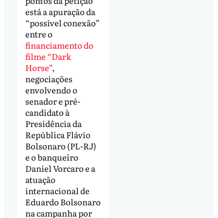
pontos da petição
está a apuração da
“possível conexão”
entre o
financiamento do
filme “Dark
Horse”
,
negociações
envolvendo o
senador e pré-
candidato à
Presidência da
República Flávio
Bolsonaro (PL-RJ)
e o banqueiro
Daniel Vorcaro e a
atuação
internacional de
Eduardo Bolsonaro
na campanha por