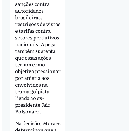
sanções contra
autoridades
brasileiras,
restrições de vistos
e tarifas contra
setores produtivos
nacionais. A peça
também sustenta
que essas ações
teriam como
objetivo pressionar
por anistia aos
envolvidos na
trama golpista
ligada ao ex-
presidente Jair
Bolsonaro.
Na decisão, Moraes
determinou que a