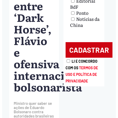
Editorial
entre
BdF
‘Dark
Ponto
Notícias da
Horse’,
China
Flávio
e
ofensiva
LI E CONCORDO
COM OS
TERMOS DE
internacional
USO E POLÍTICA DE
bolsonarista
PRIVACIDADE
Ministro quer saber se
ações de Eduardo
Bolsonaro contra
autoridades brasileiras