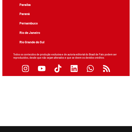
Paraíba
Paraná
Pernambuco
Rio de Janeiro
Rio Grande do Sul
Todos os conteúdos de produção exclusiva e de autoria editorial do Brasil de Fato podem ser
reproduzidos, desde que não sejam alterados e que se deem os devidos créditos.