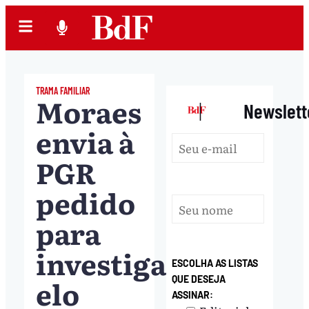
TRAMA FAMILIAR
Moraes
|
Newslett
envia à
PGR
pedido
para
investigar
ESCOLHA AS LISTAS
elo
QUE DESEJA
ASSINAR: