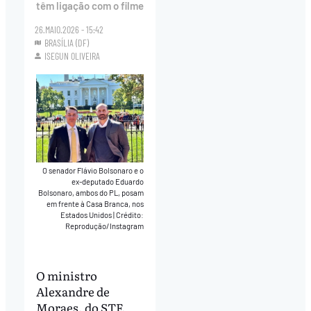
têm ligação com o filme
26.MAIO.2026 - 15:42
BRASÍLIA (DF)
ISEGUN OLIVEIRA
O senador Flávio Bolsonaro e o
ex-deputado Eduardo
Bolsonaro, ambos do PL, posam
em frente à Casa Branca, nos
Estados Unidos
|
Crédito:
Reprodução/Instagram
O ministro
Alexandre de
Moraes, do STF,