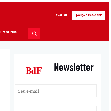
ENGLISH
OUÇA A RÁDIO BDF
UEM SOMOS
Newsletter
|