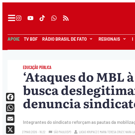
APOIE
TV BDF
RÁDIO BRASIL DE FATO
REGIONAIS
I
EDUCAÇÃO PÚBLICA
‘Ataques do MBL à
busca deslegitima
denuncia sindicat
Facebook
WhatsApp
Integrantes do sindicato reforçam as pautas da mobiliza
Email
27.MAIO.2026 - 16:22
SÃO PAULO (SP)
LUCAS KRUPACZ
E
MARIA TERESA CRUZ
E
NARA L