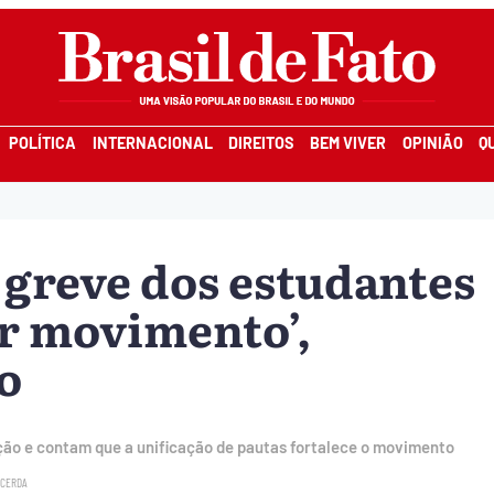
POLÍTICA
INTERNACIONAL
DIREITOS
BEM VIVER
OPINIÃO
Q
 greve dos estudantes
r movimento’,
o
ção e contam que a unificação de pautas fortalece o movimento
ACERDA