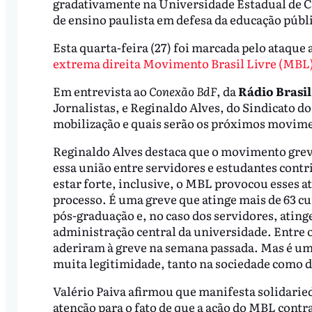
gradativamente na Universidade Estadual de
de ensino paulista em defesa da educação públic
Esta quarta-feira (27) foi marcada pelo ataque
extrema direita Movimento Brasil Livre (MBL
Em entrevista ao
Conexão BdF
, da
Rádio Brasil
Jornalistas, e Reginaldo Alves, do Sindicato 
mobilização e quais serão os próximos movim
Reginaldo Alves destaca que o movimento grevi
essa união entre servidores e estudantes contr
estar forte, inclusive, o MBL provocou esses a
processo. É uma greve que atinge mais de 63 c
pós-graduação e, no caso dos servidores, atinge
administração central da universidade. Entre os
aderiram à greve na semana passada. Mas é um
muita legitimidade, tanto na sociedade como d
Valério Paiva afirmou que manifesta solidarie
atenção para o fato de que a ação do MBL contr