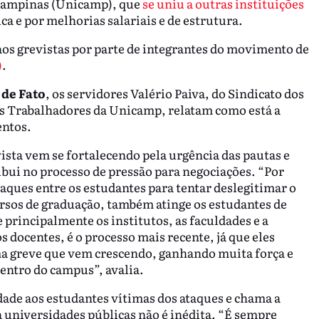
 Campinas (Unicamp), que
se uniu a outras instituições
a e por melhorias salariais e de estrutura.
 aos grevistas por parte de integrantes do movimento de
)
.
 de Fato
, os servidores Valério Paiva, do Sindicato dos
dos Trabalhadores da Unicamp, relatam como está a
entos.
sta vem se fortalecendo pela urgência das pautas e
ibui no processo de pressão para negociações. “Por
taques entre os estudantes para tentar deslegitimar o
ursos de graduação, também atinge os estudantes de
 principalmente os institutos, as faculdades e a
 docentes, é o processo mais recente, já que eles
a greve que vem crescendo, ganhando muita força e
entro do campus”, avalia.
dade aos estudantes vítimas dos ataques e chama a
a universidades públicas não é inédita. “É sempre