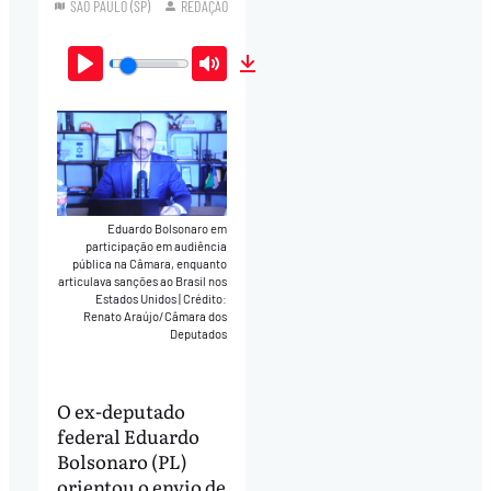
SÃO PAULO (SP)
REDAÇÃO
Play
Mute
Download
Eduardo Bolsonaro em
participação em audiência
pública na Câmara, enquanto
articulava sanções ao Brasil nos
Estados Unidos
|
Crédito:
Renato Araújo/Câmara dos
Deputados
O ex-deputado
federal Eduardo
Bolsonaro (PL)
orientou o envio de