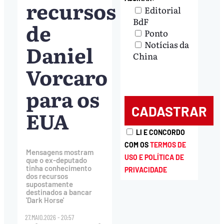
recursos
Editorial
BdF
de
Ponto
Notícias da
Daniel
China
Vorcaro
para os
EUA
LI E CONCORDO
COM OS
TERMOS DE
Mensagens mostram
USO E POLÍTICA DE
que o ex-deputado
tinha conhecimento
PRIVACIDADE
dos recursos
supostamente
destinados a bancar
'Dark Horse'
27.MAIO.2026 - 20:57