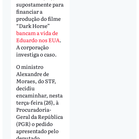
supostamente para
financiar a
produção do filme
“Dark Horse”
bancam a vida de
Eduardo nos EUA
.
A corporação
investiga o caso.
O ministro
Alexandre de
Moraes, do STF,
decidiu
encaminhar, nesta
terça-feira (26), à
Procuradoria-
Geral da República
(PGR) o pedido
apresentado pelo
deputado