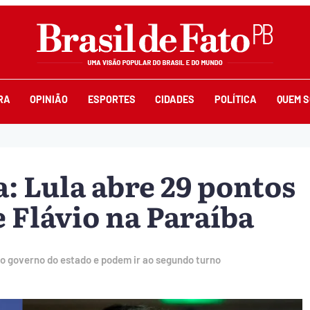
RA
OPINIÃO
ESPORTES
CIDADES
POLÍTICA
QUEM 
: Lula abre 29 pontos
 Flávio na Paraíba
ao governo do estado e podem ir ao segundo turno