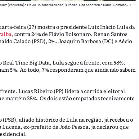
 Silva (esquerda) e Flávio Bolsonaro (direita)
|
Crédito: Odd Andersen e Daniel Ramalho / AFP
arta-feira (27) mostra o presidente Luiz Inácio Lula da
raíba,
contra 24% de Flávio Bolsonaro. Renan Santos
aldo Caiado (PSD), 2%. Joaquim Barbosa (DC) e Aécio
 Real Time Big Data, Lula segue à frente, com 58%.
mam 5%. Ao todo, 7% responderam que ainda não sabem
à frente. Lucas Ribeiro (PP) lidera a corrida eleitoral,
ue mantém 28%. Os dois estão empatados tecnicamente
(PSB), aliado histórico de Lula na região, já recebeu o
o Lucena, ex-prefeito de João Pessoa, já declarou que
residencial.