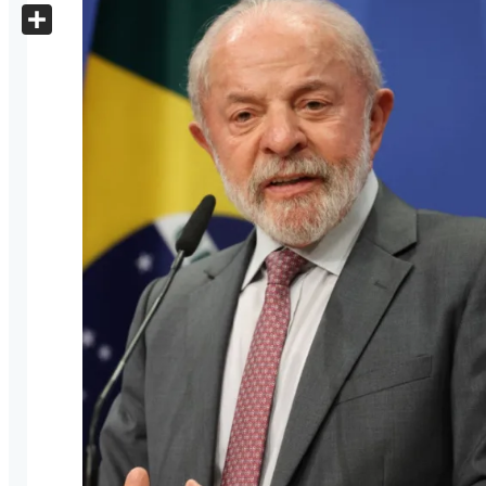
X
Share