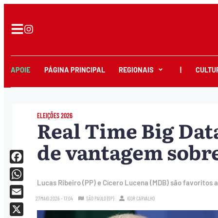
APOIE
PÁGINA PRINCIPAL
REGIONAIS
|
CULTU
ELEIÇÕES 2026
Real Time Big Data
de vantagem sobre
Facebook
Lucas Ribeiro (PP) e Cícero Lucena (MDB) são favoritos 
WhatsApp
27.MAIO.2026 - 17:04
SÃO PAULO (SP)
IGOR CARVALHO
Email