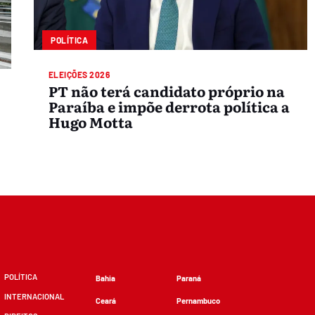
POLÍTICA
ELEIÇÕES 2026
PT não terá candidato próprio na
Paraíba e impõe derrota política a
Hugo Motta
POLÍTICA
Bahia
Paraná
INTERNACIONAL
Ceará
Pernambuco