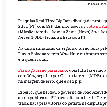
Luiz Inácio Lula da
Pesquisa Real Time Big Data divulgada nesta qu
Silva (PT) com 53% das intenções de
voto na Pa
(Missão) tem 4%, Romeu Zema (Novo) 3% e Ron
Neves (PSDB) fecham a lista com 1%.
Na única simulação de segundo turno feita pelo
Flávio Bolsonaro tem 30%. Nulo ou branco so
em quem votar.
Para o governo paraibano
, dois lulistas estão 
com 30%, seguido por Cícero Lucena (MDB), q
na margem de erro, que é de 2 p.p.
Ribeiro, que herdou o governo de João Azevedo 
apoio público do PT para a disputa local. Cícer
trabalhará pela vitória do petista na disputa p