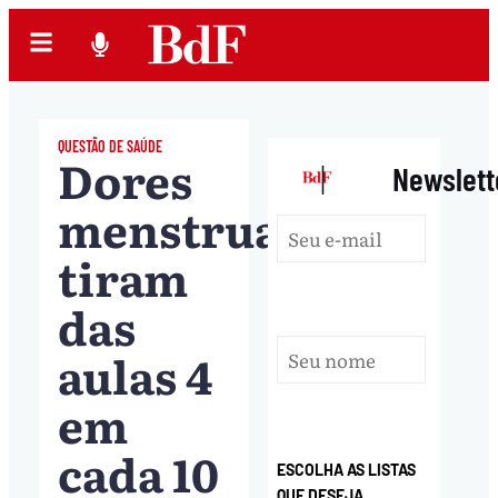
QUESTÃO DE SAÚDE
Dores
|
Newslett
menstruais
tiram
das
aulas 4
em
cada 10
ESCOLHA AS LISTAS
QUE DESEJA