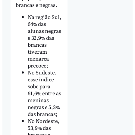
brancas e negras.
Na região Sul,
64% das
alunas negras
e 32,9% das
brancas
tiveram
menarca
precoce;
No Sudeste,
esse índice
sobe para
61,6% entre as
meninas
negras e 5,3%
das brancas;
No Nordeste,
53,9% das
brancas e