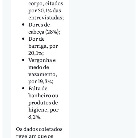
corpo, citados
por 30,1% das
entrevistadas;
Dores de
cabeça (28%);
Dor de
barriga, por
20,1%;
Vergonha e
medo de
vazamento,
por 19,3%;
Falta de
banheiro ou
produtos de
higiene, por
8,2%.
Os dados coletados
revelam que os