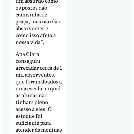
um absurdo como
os postos dão
camisinha de
graça, mas não dão
absorventes e
como isso afeta a
nossa vida”.
Ana Clara
conseguiu
arrecadar cerca de 1
mil absorventes,
que foram doados a
uma escola na qual
as alunas não
tinham pleno
acesso a eles. O
estoque foi
suficiente para
atender às meninas