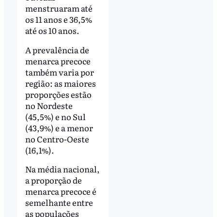
menstruaram até
os 11 anos e 36,5%
até os 10 anos.
A prevalência de
menarca precoce
também varia por
região: as maiores
proporções estão
no Nordeste
(45,5%) e no Sul
(43,9%) e a menor
no Centro-Oeste
(16,1%).
Na média nacional,
a proporção de
menarca precoce é
semelhante entre
as populações