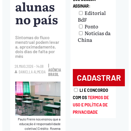
alunas
ASSINAR:
Editorial
no país
BdF
Ponto
Notícias da
Sintomas do fluxo
China
menstrual podem levar
a, aproximadamente,
dois dias de falta por
mês
|
28.MAIO.2026 - 14:08
AGÊNCIA
DANIELLA ALMEIDA
BRASIL
LI E CONCORDO
COM OS
TERMOS DE
USO E POLÍTICA DE
PRIVACIDADE
Paulo Freire nos ensinou que a
educação é responsabilidade
coletiva
|
Crédito: Rovena