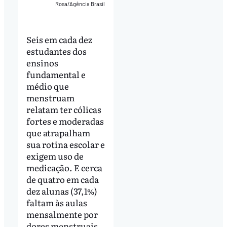
Rosa/Agência Brasil
Seis em cada dez
estudantes dos
ensinos
fundamental e
médio que
menstruam
relatam ter cólicas
fortes e moderadas
que atrapalham
sua rotina escolar e
exigem uso de
medicação. E cerca
de quatro em cada
dez alunas (37,1%)
faltam às aulas
mensalmente por
dores menstruais.