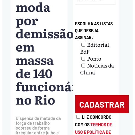
moda
por
ESCOLHA AS LISTAS
demissão
QUE DESEJA
ASSINAR:
em
Editorial
BdF
massa
Ponto
Notícias da
de 140
China
funcionários
no Rio
LI E CONCORDO
Dispensa de metade da
força de trabalho
COM OS
TERMOS DE
ocorreu de forma
USO E POLÍTICA DE
irregular entre julho e