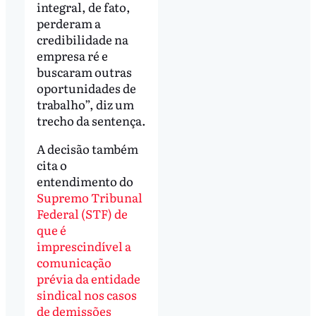
integral, de fato,
perderam a
credibilidade na
empresa ré e
buscaram outras
oportunidades de
trabalho”, diz um
trecho da sentença.
A decisão também
cita o
entendimento do
Supremo Tribunal
Federal (STF) de
que é
imprescindível a
comunicação
prévia da entidade
sindical nos casos
de demissões