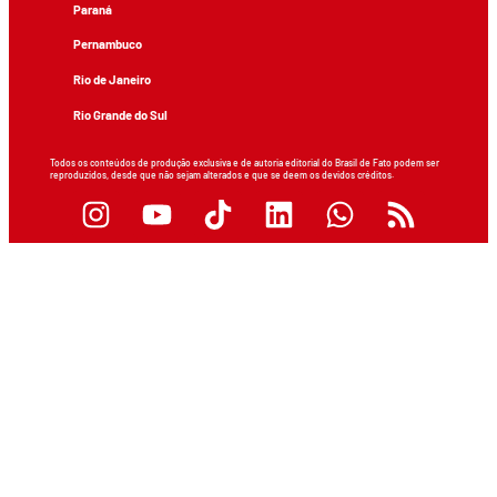
Paraná
Pernambuco
Rio de Janeiro
Rio Grande do Sul
Todos os conteúdos de produção exclusiva e de autoria editorial do Brasil de Fato podem ser
reproduzidos, desde que não sejam alterados e que se deem os devidos créditos.