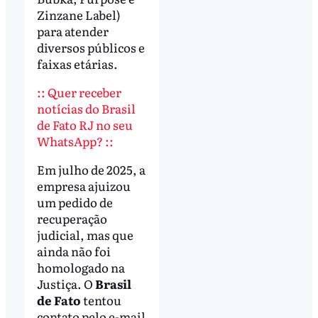
Zinzane Label)
para atender
diversos públicos e
faixas etárias.
:: Quer receber
notícias do Brasil
de Fato RJ no seu
WhatsApp? ::
Em julho de 2025, a
empresa ajuizou
um pedido de
recuperação
judicial, mas que
ainda não foi
homologado na
Justiça. O
Brasil
de Fato
tentou
contato pelo e-mail