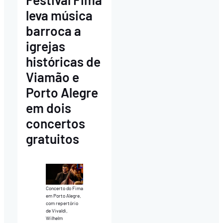
leva música
barroca a
igrejas
históricas de
Viamão e
Porto Alegre
em dois
concertos
gratuitos
Concerto do Fima
em Porto Alegre,
com repertório
de Vivaldi,
Wilhelm