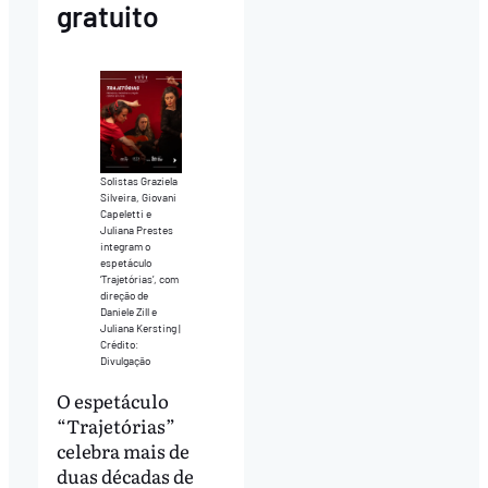
gratuito
Solistas Graziela
Silveira, Giovani
Capeletti e
Juliana Prestes
integram o
espetáculo
‘Trajetórias’, com
direção de
Daniele Zill e
Juliana Kersting |
Crédito:
Divulgação
O espetáculo
“Trajetórias”
celebra mais de
duas décadas de