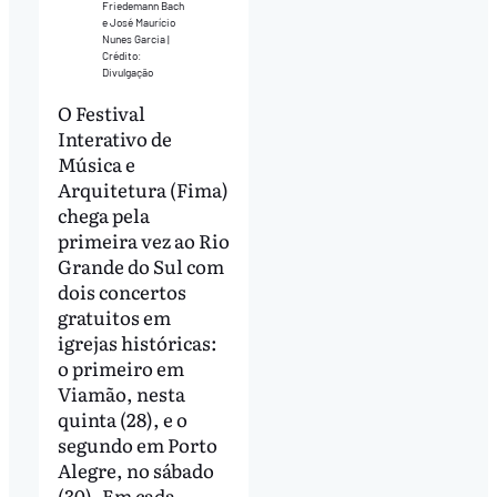
Friedemann Bach
e José Maurício
Nunes Garcia |
Crédito:
Divulgação
O Festival
Interativo de
Música e
Arquitetura (Fima)
chega pela
primeira vez ao Rio
Grande do Sul com
dois concertos
gratuitos em
igrejas históricas:
o primeiro em
Viamão, nesta
quinta (28), e o
segundo em Porto
Alegre, no sábado
(30). Em cada