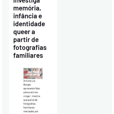
memória,
infância e
identidade
queer a
partir de
fotografias
familiares
Artista Lai
Borges
apresenta ‘Não
penso em me
vingar’, mostra
que parte de
fotografias
familiares
marcadas por