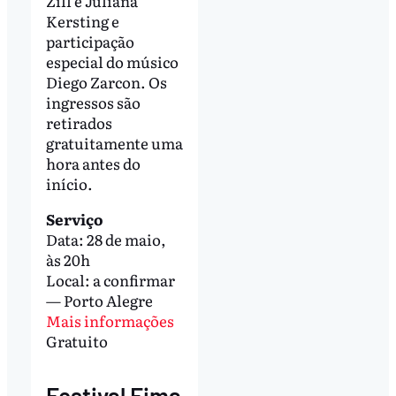
Zill e Juliana
Kersting e
participação
especial do músico
Diego Zarcon. Os
ingressos são
retirados
gratuitamente uma
hora antes do
início.
Serviço
Data: 28 de maio,
às 20h
Local: a confirmar
— Porto Alegre
Mais informações
Gratuito
Festival Fima