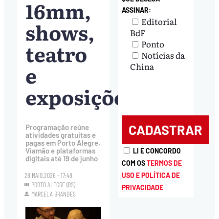
16mm,
ASSINAR:
Editorial
shows,
BdF
Ponto
teatro
Notícias da
e
China
exposições
Programação reúne
atividades gratuitas e
pagas em Porto Alegre,
Viamão e plataformas
LI E CONCORDO
digitais até 19 de junho
COM OS
TERMOS DE
USO E POLÍTICA DE
28.MAIO.2026 - 17:48
PORTO ALEGRE (RS)
PRIVACIDADE
MARCELA BRANDES