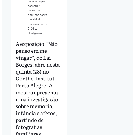
ausências para
construir
narrativas
poéticas sobre
identidade e
pertencimento |
Crédito:
Divulgação
A exposição “Não
penso em me
vingar”, de Lai
Borges, abre nesta
quinta (28) no
Goethe-Institut
Porto Alegre. A
mostra apresenta
uma investigação
sobre memória,
infância e afetos,
partindo de
fotografias
familiares