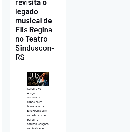
revisita o
legado
musical de
Elis Regina
no Teatro
Sinduscon-
RS
Cantora Rê
Adegas
apresenta
especial em
homenagem a
Elis Regina com
repertório que
percorre
sambas, canções
românticas e