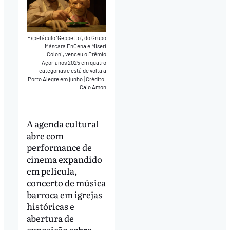
Espetáculo ‘Geppetto’, do Grupo
Máscara EnCena e Miseri
Coloni, venceu o Prêmio
Açorianos 2025 em quatro
categorias e está de volta a
Porto Alegre em junho
|
Crédito:
Caio Amon
A agenda cultural
abre com
performance de
cinema expandido
em película,
concerto de música
barroca em igrejas
históricas e
abertura de
exposição sobre