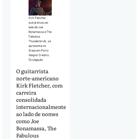
Kirk Fletcher,
que já atuou ao
lado de Joe
Bonamassa e The
Fabulous
Thunderbirds, se
apresenta no
Grezz em Porto
Alegre | Crédito:
Divulgação
O guitarrista
norte-americano
Kirk Fletcher, com
carreira
consolidada
internacionalmente
ao lado de nomes
como Joe
Bonamassa, The
Fabulous