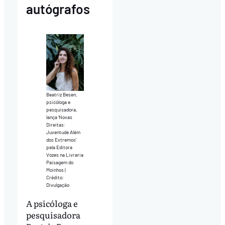
autógrafos
Beatriz Besen,
psicóloga e
pesquisadora,
lança ‘Novas
Direitas:
Juventude Além
dos Extremos’
pela Editora
Vozes na Livraria
Paisagem do
Moinhos |
Crédito:
Divulgação
A psicóloga e
pesquisadora