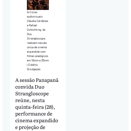
Artistas
audiovisuais
Cláudia Cárdenas
e Rafael
Schlichting, do
Duo
Strangloscope,
realizam sessão
única de cinema
expandido com
filmes analógicos
em 16mm e 35mm
| Crédito:
Divulgação
A sessão Panapanã
convida Duo
Strangloscope
reúne, nesta
quinta-feira (28),
performance de
cinema expandido
e projeção de