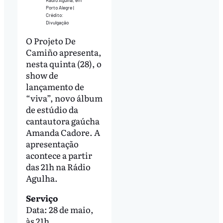
Rádio Agulha, em
Porto Alegre |
Crédito:
Divulgação
O Projeto De
Camiño apresenta,
nesta quinta (28), o
show de
lançamento de
“viva”, novo álbum
de estúdio da
cantautora gaúcha
Amanda Cadore. A
apresentação
acontece a partir
das 21h na Rádio
Agulha.
Serviço
Data: 28 de maio,
às 21h