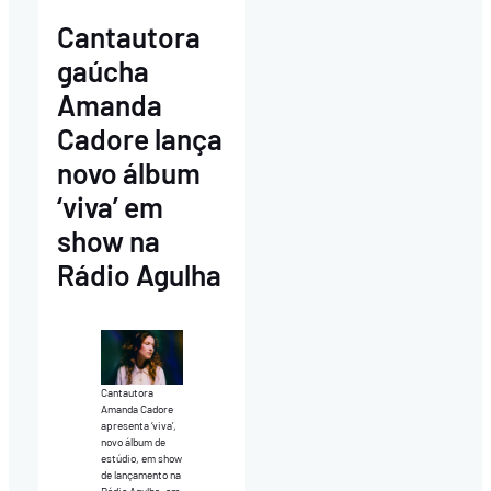
Cantautora
gaúcha
Amanda
Cadore lança
novo álbum
‘viva’ em
show na
Rádio Agulha
Cantautora
Amanda Cadore
apresenta ‘viva’,
novo álbum de
estúdio, em show
de lançamento na