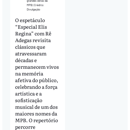
grandes obras da
MPB | Crédito:
Divulgação
O espetáculo
“Especial Elis
Regina” com Rê
Adegas revisita
clássicos que
atravessaram
décadas e
permanecem vivos
na memória
afetiva do público,
celebrando a força
artística e a
sofisticação
musical de um dos
maiores nomes da
MPB. O repertório
percorre