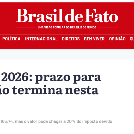
POLÍTICA
INTERNACIONAL
DIREITOS
BEM VIVER
OPINIÃO
Q
2026: prazo para
ão termina nesta
 165,74, mas o valor pode chegar a 20% do imposto devido