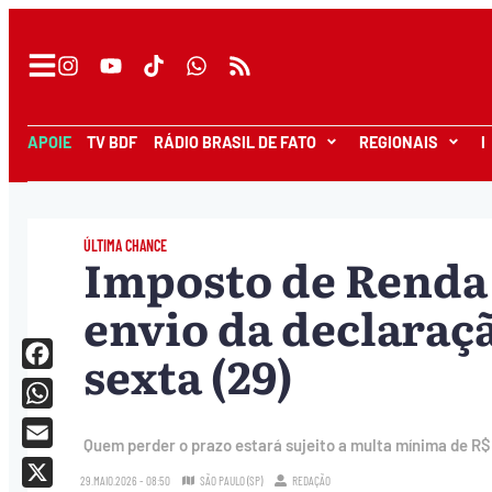
APOIE
TV BDF
RÁDIO BRASIL DE FATO
REGIONAIS
I
ÚLTIMA CHANCE
Imposto de Renda 
envio da declaraç
sexta (29)
Facebook
WhatsApp
Quem perder o prazo estará sujeito a multa mínima de R$
Email
29.MAIO.2026 - 08:50
SÃO PAULO (SP)
REDAÇÃO