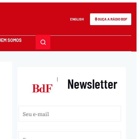
ENGLISH
OUÇA A RÁDIO BDF
UEM SOMOS
Newsletter
|