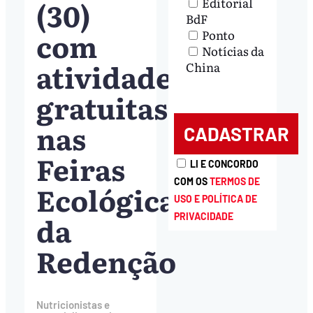
(30)
Editorial
BdF
com
Ponto
Notícias da
atividades
China
gratuitas
nas
Feiras
LI E CONCORDO
COM OS
TERMOS DE
Ecológicas
USO E POLÍTICA DE
da
PRIVACIDADE
Redenção
Nutricionistas e