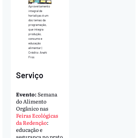
Aproveitamento
integral de
hortaliças é um
dos temas da
programação,
que integra
produção,
consumo e
educação
alimentar |
Crédito: Anahi
Fros
Serviço
Evento:
Semana
do Alimento
Orgânico nas
Feiras Ecológicas
da Redenção
:
educação e
segurança no prato