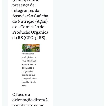
presença de
integrantes da
Associação Gaúcha
de Nutrição (Agan)
e da Comissão de
Produção Orgânica
do RS (CPOrg-RS).
Agricultores
ecologistas da
FAE e da FEBF
apresentam à
população a
origem dos
produtos que
chegam à mesa |
Crédito: Anahi
Fros
O foco é a
orientação direta à
população: como