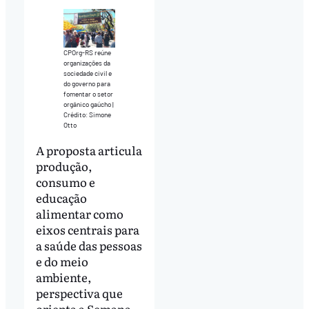
CPOrg-RS reúne
organizações da
sociedade civil e
do governo para
fomentar o setor
orgânico gaúcho |
Crédito: Simone
Otto
A proposta articula
produção,
consumo e
educação
alimentar como
eixos centrais para
a saúde das pessoas
e do meio
ambiente,
perspectiva que
orienta a Semana