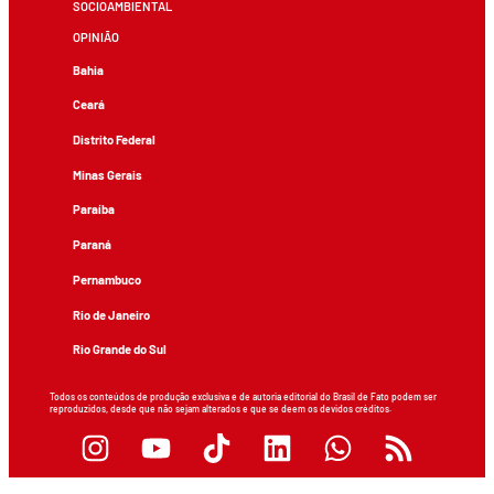
SOCIOAMBIENTAL
OPINIÃO
Bahia
Ceará
Distrito Federal
Minas Gerais
Paraíba
Paraná
Pernambuco
Rio de Janeiro
Rio Grande do Sul
Todos os conteúdos de produção exclusiva e de autoria editorial do Brasil de Fato podem ser
reproduzidos, desde que não sejam alterados e que se deem os devidos créditos.