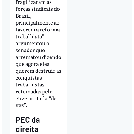
fragilizaram as
forças sindicais do
Brasil,
principalmente ao
fazerem a reforma
trabalhista”,
argumentou o
senador que
arrematou dizendo
que agora eles
querem destruir as
conquistas
trabalhistas
retomadas pelo
governo Lula “de
vez”.
PEC da
direita