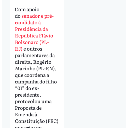
Com apoio
do
senador e pré-
candidato à
Presidência da
República Flávio
Bolsonaro (PL-
RJ)
e outros
parlamentares da
direita, Rogério
Marinho (PL-RN),
que coordena a
campanha do filho
“01” do ex-
presidente,
protocolou uma
Proposta de
Emenda à
Constituição (PEC)
que cria um