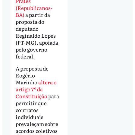
Prates
(Republicanos-
BA)
a partir da
proposta do
deputado
Reginaldo Lopes
(PT-MG), apoiada
pelo governo
federal.
A proposta de
Rogério
Marinho
altera o
artigo 7º da
Constituição
para
permitir que
contratos
individuais
prevaleçam sobre
acordos coletivos