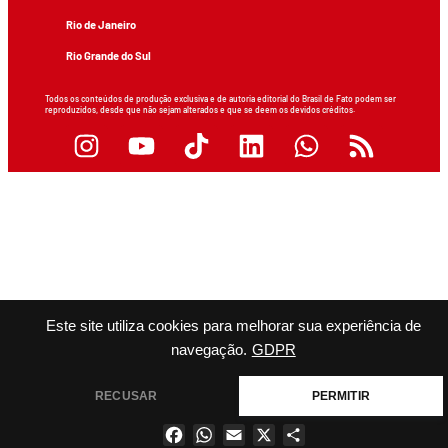
Rio de Janeiro
Rio Grande do Sul
Todos os conteúdos de produção exclusiva e de autoria editorial do Brasil de Fato podem ser
reproduzidos, desde que não sejam alterados e que se deem os devidos créditos.
Este site utiliza cookies para melhorar sua experiência de
navegação.
GDPR
RECUSAR
PERMITIR
Facebook
WhatsApp
Email
X
Share
×