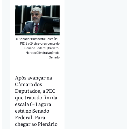
O Senador Humberto Costa (PT-
PE) é o 2º vice-presidente do
Senado Federal
|
Crédito:
Marcos Oliveira/Agência
Senado
Após avançar na
Câmara dos
Deputados, a PEC
que trata do fim da
escala 6×1 agora
está no Senado
Federal. Para
chegar ao Plenário