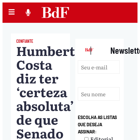
CONFIANTE
Humberto
|
Newslett
Costa
diz ter
‘certeza
absoluta’
de que
ESCOLHA AS LISTAS
QUE DESEJA
Senado
ASSINAR:
Editorial