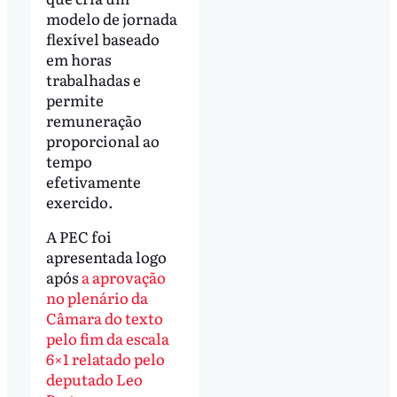
modelo de jornada
flexível baseado
em horas
trabalhadas e
permite
remuneração
proporcional ao
tempo
efetivamente
exercido.
A PEC foi
apresentada logo
após
a aprovação
no plenário da
Câmara do texto
pelo fim da escala
6×1 relatado pelo
deputado Leo