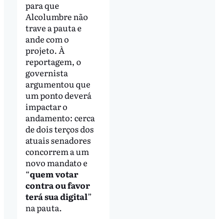
para que
Alcolumbre não
trave a pauta e
ande com o
projeto. À
reportagem, o
governista
argumentou que
um ponto deverá
impactar o
andamento: cerca
de dois terços dos
atuais senadores
concorrem a um
novo mandato e
“
quem votar
contra ou favor
terá sua digital
”
na pauta.