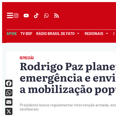
APOIE
TV BDF
RÁDIO BRASIL DE FATO
REGIONAIS
I
REPRESSÃO
Rodrigo Paz plane
emergência e envi
a mobilização pop
Facebook
WhatsApp
Presidente busca regulamentar intervenção armada, enq
Email
neoliberais