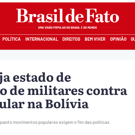
POLÍTICA
INTERNACIONAL
DIREITOS
BEM VIVER
OPINIÃO
Q
ja estado de
o de militares contra
ular na Bolívia
uanto movimentos populares exigem o fim das políticas