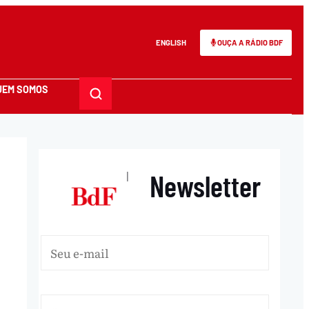
ENGLISH
OUÇA A RÁDIO BDF
UEM SOMOS
Newsletter
|