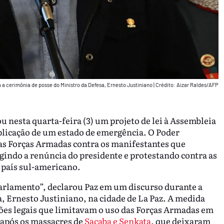
 a cerimônia de posse do Ministro da Defesa, Ernesto Justiniano
|
Crédito: Aizar Raldes/AFP
u nesta quarta-feira (3) um projeto de lei à Assembleia
aplicação de um estado de emergência. O Poder
as Forças Armadas contra os manifestantes que
gindo a renúncia do presidente e protestando contra as
o país sul-americano.
Parlamento”, declarou Paz em um discurso durante a
, Ernesto Justiniano, na cidade de La Paz. A medida
ões legais que limitavam o uso das Forças Armadas em
 após os massacres de
Sacaba e Senkata
, que deixaram