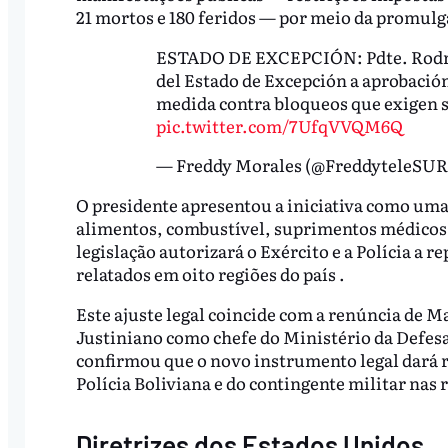
21 mortos e 180 feridos — por meio da promulga
ESTADO DE EXCEPCIÓN: Pdte. Rodrig
del Estado de Excepción a aprobación
medida contra bloqueos que exigen 
pic.twitter.com/7UfqVVQM6Q
— Freddy Morales (@FreddyteleSUR
O presidente apresentou a iniciativa como uma
alimentos, combustível, suprimentos médicos e 
legislação autorizará o Exército e a Polícia a r
relatados em oito regiões do país .
Este ajuste legal coincide com a renúncia de M
Justiniano como chefe do Ministério da Defesa
confirmou que o novo instrumento legal dará r
Polícia Boliviana e do contingente militar nas 
Diretrizes dos Estados Unidos