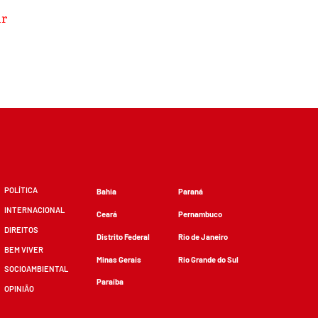
ur
POLÍTICA
Bahia
Paraná
INTERNACIONAL
Ceará
Pernambuco
DIREITOS
Distrito Federal
Rio de Janeiro
BEM VIVER
Minas Gerais
Rio Grande do Sul
SOCIOAMBIENTAL
Paraíba
OPINIÃO