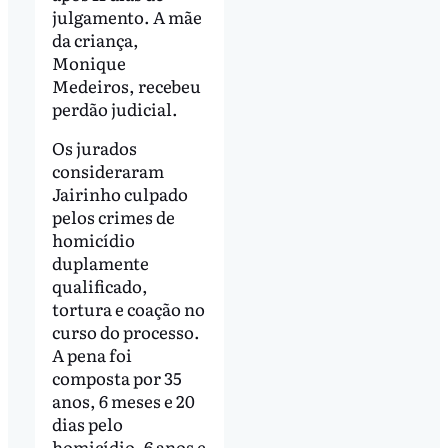
julgamento. A mãe
da criança,
Monique
Medeiros, recebeu
perdão judicial.
Os jurados
consideraram
Jairinho culpado
pelos crimes de
homicídio
duplamente
qualificado,
tortura e coação no
curso do processo.
A pena foi
composta por 35
anos, 6 meses e 20
dias pelo
homicídio, 6 anos e