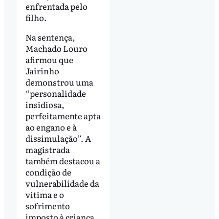
enfrentada pelo
filho.
Na sentença,
Machado Louro
afirmou que
Jairinho
demonstrou uma
“personalidade
insidiosa,
perfeitamente apta
ao engano e à
dissimulação”. A
magistrada
também destacou a
condição de
vulnerabilidade da
vítima e o
sofrimento
imposto à criança.