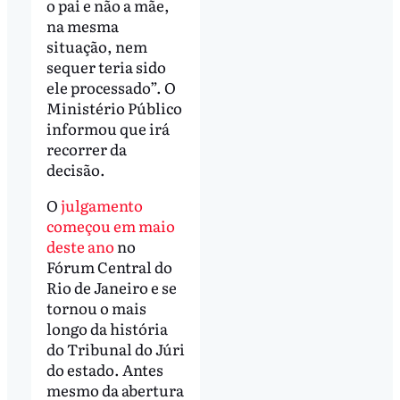
o pai e não a mãe,
na mesma
situação, nem
sequer teria sido
ele processado”. O
Ministério Público
informou que irá
recorrer da
decisão.
O
julgamento
começou em maio
deste ano
no
Fórum Central do
Rio de Janeiro e se
tornou o mais
longo da história
do Tribunal do Júri
do estado. Antes
mesmo da abertura