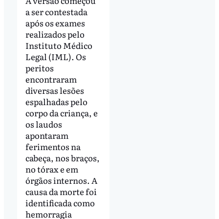
A versão começou
a ser contestada
após os exames
realizados pelo
Instituto Médico
Legal (IML). Os
peritos
encontraram
diversas lesões
espalhadas pelo
corpo da criança, e
os laudos
apontaram
ferimentos na
cabeça, nos braços,
no tórax e em
órgãos internos. A
causa da morte foi
identificada como
hemorragia