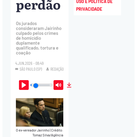
perdão
USO E POLÍTICA DE
PRIVACIDADE
Os jurados
consideraram Jairinho
culpado pelos crimes
de homicídio
duplamente
qualificado, tortura e
coação
4.JUN.2026 - 08:49
SÃO PAULO (SP)
REDAÇÃO
Play
Mute
Download
O ex-vereador Jairinho
|
Crédito:
Tomaz Silva/Agência