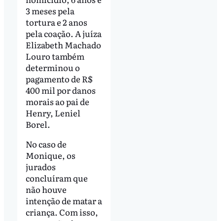
3 meses pela
tortura e 2 anos
pela coação. A juíza
Elizabeth Machado
Louro também
determinou o
pagamento de R$
400 mil por danos
morais ao pai de
Henry, Leniel
Borel.
No caso de
Monique, os
jurados
concluíram que
não houve
intenção de matar a
criança. Com isso,