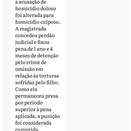
a acusação de
homicídio doloso
foi alterada para
homicídio culposo.
A magistrada
concedeu perdão
judicial e fixou
pena de 1 ano e 4
meses de detenção
pelo crime de
omissão em
relação às torturas
sofridas pelo filho.
Como ela
permaneceu presa
por período
superior à pena
aplicada, a punição
foi considerada
cumprida.