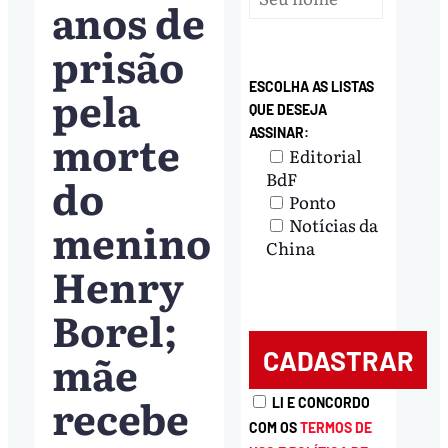
anos de
prisão
ESCOLHA AS LISTAS
pela
QUE DESEJA
morte
ASSINAR:
Editorial
BdF
do
Ponto
menino
Notícias da
China
Henry
Borel;
mãe
recebe
LI E CONCORDO
COM OS
TERMOS DE