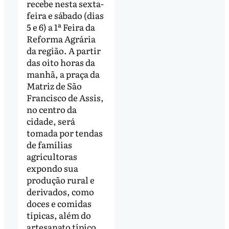
recebe nesta sexta-
feira e sábado (dias
5 e 6) a 1ª Feira da
Reforma Agrária
da região. A partir
das oito horas da
manhã, a praça da
Matriz de São
Francisco de Assis,
no centro da
cidade, será
tomada por tendas
de famílias
agricultoras
expondo sua
produção rural e
derivados, como
doces e comidas
típicas, além do
artesanato típico