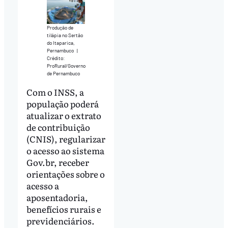
Produção de
tilápia no Sertão
do Itaparica,
Pernambuco
|
Crédito:
ProRural/Governo
de Pernambuco
Com o INSS, a
população poderá
atualizar o extrato
de contribuição
(CNIS), regularizar
o acesso ao sistema
Gov.br, receber
orientações sobre o
acesso a
aposentadoria,
benefícios rurais e
previdenciários.