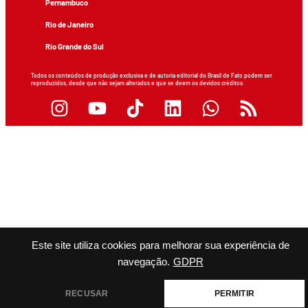
Pernambuco
Rio de Janeiro
Rio Grande do Sul
Todos os conteúdos de produção exclusiva e de autoria editorial do Brasil de Fato podem ser
reproduzidos, desde que não sejam alterados e que se deem os devidos créditos.
Este site utiliza cookies para melhorar sua experiência de
navegação.
GDPR
RECUSAR
PERMITIR