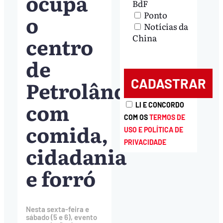
ocupa
BdF
Ponto
o
Notícias da
centro
China
de
Petrolândia
com
LI E CONCORDO
COM OS
TERMOS DE
comida,
USO E POLÍTICA DE
PRIVACIDADE
cidadania
e forró
Nesta sexta-feira e
sábado (5 e 6), evento