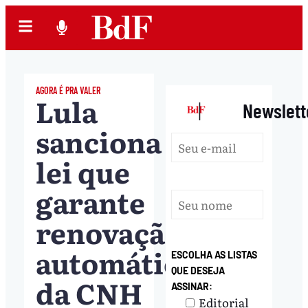
AGORA É PRA VALER
Lula
|
Newslett
sanciona
lei que
garante
renovação
automática
ESCOLHA AS LISTAS
QUE DESEJA
da CNH
ASSINAR:
Editorial