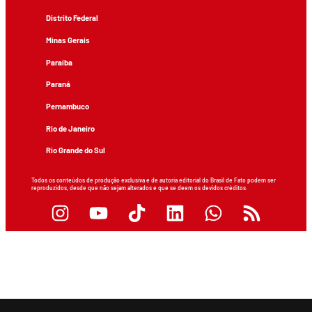
Distrito Federal
Minas Gerais
Paraíba
Paraná
Pernambuco
Rio de Janeiro
Rio Grande do Sul
Todos os conteúdos de produção exclusiva e de autoria editorial do Brasil de Fato podem ser
reproduzidos, desde que não sejam alterados e que se deem os devidos créditos.