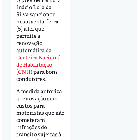
Inácio Lula da
Silva sancionou
nesta sexta-feira
(5) a lei que
permite a
renovação
automática da
Carteira Nacional
de Habilitação
(CNH)
para bons
condutores.
A medida autoriza
a renovação sem
custos para
motoristas que não
cometeram
infrações de
trânsito sujeitas à