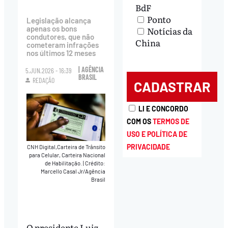
BdF
Ponto
Legislação alcança
apenas os bons
Notícias da
condutores, que não
China
cometeram infrações
nos últimos 12 meses
| AGÊNCIA
5.JUN.2026 - 16:39
BRASIL
REDAÇÃO
LI E CONCORDO
COM OS
TERMOS DE
USO E POLÍTICA DE
PRIVACIDADE
CNH Digital,Carteira de Trânsito
para Celular, Carteira Nacional
de Habilitação.
|
Crédito:
Marcello Casal Jr/Agência
Brasil
O presidente Luiz