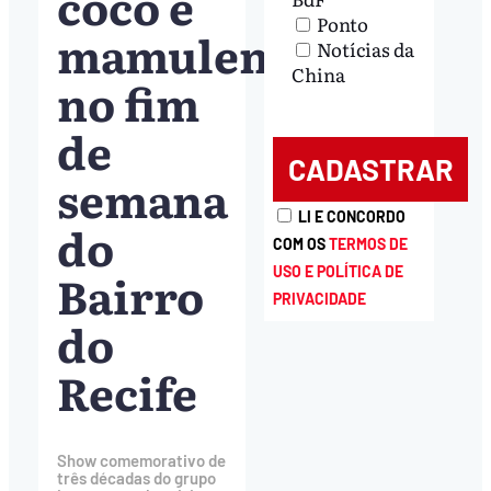
coco e
Ponto
mamulengo
Notícias da
China
no fim
de
semana
LI E CONCORDO
do
COM OS
TERMOS DE
Bairro
USO E POLÍTICA DE
PRIVACIDADE
do
Recife
Show comemorativo de
três décadas do grupo