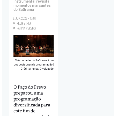
instrumental revisita
momentos marcantes
do SaGrama
5.JUN.2026 - 17:01
RECIFE (PE)
FÁTIMA PEREIRA
Três décadas do SaGrama é um
dos destaques da programação
|
Crédito: Ignus/Divulgação
O Paço do Frevo
preparou uma
programação
diversificada para
este fim de