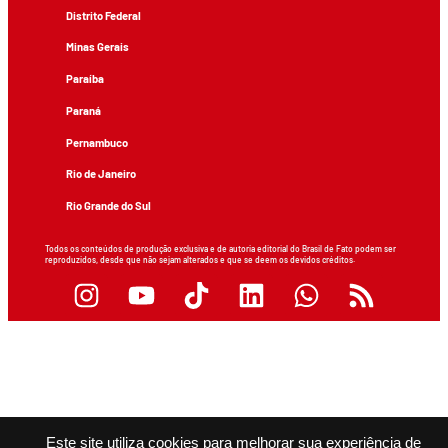
Distrito Federal
Minas Gerais
Paraíba
Paraná
Pernambuco
Rio de Janeiro
Rio Grande do Sul
Todos os conteúdos de produção exclusiva e de autoria editorial do Brasil de Fato podem ser
reproduzidos, desde que não sejam alterados e que se deem os devidos créditos.
Este site utiliza cookies para melhorar sua experiência de