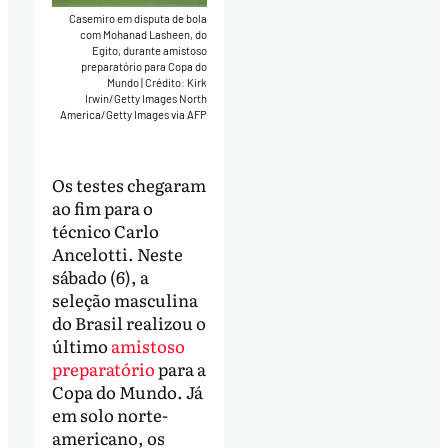
Casemiro em disputa de bola
com Mohanad Lasheen, do
Egito, durante amistoso
preparatório para Copa do
Mundo
|
Crédito: Kirk
Irwin/Getty Images North
America/Getty Images via AFP
Os testes chegaram
ao fim para o
técnico Carlo
Ancelotti. Neste
sábado (6), a
seleção masculina
do Brasil realizou o
último
amistoso
preparatório
para a
Copa do Mundo. Já
em solo norte-
americano, os