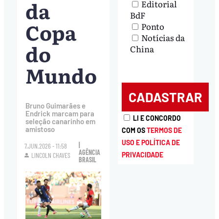
da
Editorial
BdF
Copa
Ponto
Notícias da
do
China
Mundo
Bruno Guimarães e
Endrick marcam para
LI E CONCORDO
seleção canarinho em
amistoso
COM OS
TERMOS DE
USO E POLÍTICA DE
|
7.JUN.2026 - 11:58
AGÊNCIA
PRIVACIDADE
LINCOLN CHAVES
BRASIL