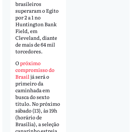
brasileiros
superaram o Egito
por 2 a 1 no
Huntington Bank
Field, em
Cleveland, diante
de mais de 64 mil
torcedores.
O
próximo
compromisso do
Brasil
já será o
primeiro da
caminhada em
busca do sexto
título. No próximo
sábado (13), às 19h
(horário de
Brasília), a seleção
canarinho estreia