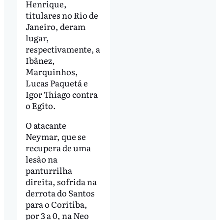
Henrique,
titulares no Rio de
Janeiro, deram
lugar,
respectivamente, a
Ibãnez,
Marquinhos,
Lucas Paquetá e
Igor Thiago contra
o Egito.
O atacante
Neymar, que se
recupera de uma
lesão na
panturrilha
direita, sofrida na
derrota do Santos
para o Coritiba,
por 3 a 0, na Neo