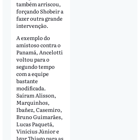
também arriscou,
forçando Shobeir a
fazer outra grande
intervenção.
A exemplo do
amistoso contra o
Panamá, Ancelotti
voltou para o
segundo tempo
com a equipe
bastante
modificada.
Saíram Alisson,
Marquinhos,
Ibañez, Casemiro,
Bruno Guimarães,
Lucas Paquetá,
Vinícius Júnior e
Igor Thiago para as