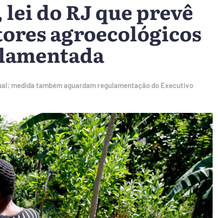
 lei do RJ que prevê
tores agroecológicos
ulamentada
adual; medida também aguardam regulamentação do Executivo