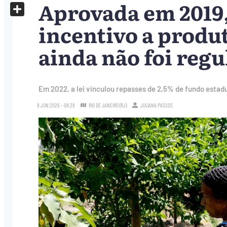
Aprovada em 2019,
X
Share
incentivo a produ
ainda não foi reg
Em 2022, a lei vinculou repasses de 2,5% de fundo est
8.JUN.2026 - 08:28
RIO DE JANEIRO (RJ)
JULIANA PASSOS