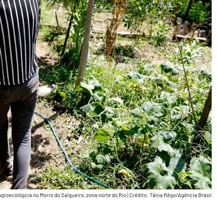
agroecológica no Morro do Salgueiro, zona norte do Rio
|
Crédito: Tânia Rêgo/Agência Brasil