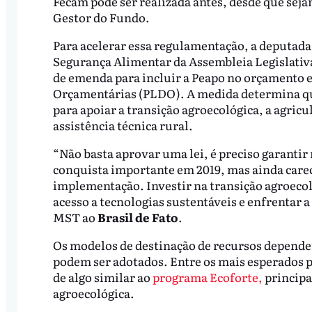
Fecam pode ser realizada antes, desde que sej
Gestor do Fundo.
Para acelerar essa regulamentação, a deputad
Segurança Alimentar da Assembleia Legislativa
de emenda para incluir a Peapo no orçamento es
Orçamentárias (PLDO). A medida determina que
para apoiar a transição agroecológica, a agricu
assistência técnica rural.
“Não basta aprovar uma lei, é preciso garantir 
conquista importante em 2019, mas ainda care
implementação. Investir na transição agroecoló
acesso a tecnologias sustentáveis e enfrentar a
MST ao
Brasil de Fato
.
Os modelos de destinação de recursos depende
podem ser adotados. Entre os mais esperados 
de algo similar ao
programa Ecoforte,
principa
agroecológica.