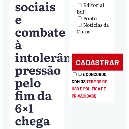
sociais
Editorial
BdF
e
Ponto
Notícias da
combate
China
à
intolerância;
pressão
LI E CONCORDO
pelo
COM OS
TERMOS DE
fim da
USO E POLÍTICA DE
PRIVACIDADE
6×1
chega