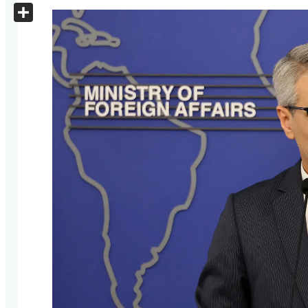
X
Share