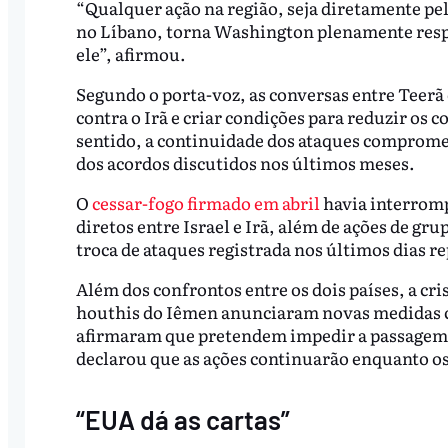
“Qualquer ação na região, seja diretamente pe
no Líbano, torna Washington plenamente respo
ele”, afirmou.
Segundo o porta-voz, as conversas entre Teer
contra o Irã e criar condições para reduzir os 
sentido, a continuidade dos ataques compromet
dos acordos discutidos nos últimos meses.
O
cessar-fogo firmado em abril
havia interrom
diretos entre Israel e Irã, além de ações de gru
troca de ataques registrada nos últimos dias re
Além dos confrontos entre os dois países, a cr
houthis do Iêmen anunciaram novas medidas co
afirmaram que pretendem impedir a passagem de
declarou que as ações continuarão enquanto o
“EUA dá as cartas”