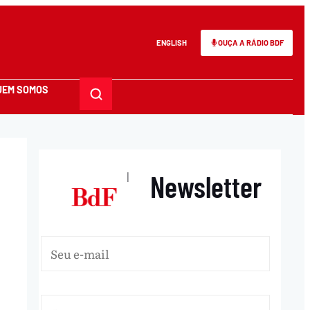
ENGLISH
OUÇA A RÁDIO BDF
UEM SOMOS
Newsletter
|