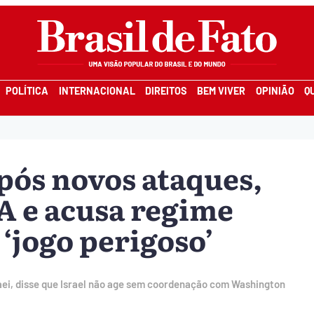
POLÍTICA
INTERNACIONAL
DIREITOS
BEM VIVER
OPINIÃO
Q
 após novos ataques,
A e acusa regime
 ‘jogo perigoso’
haei, disse que Israel não age sem coordenação com Washington