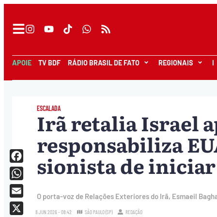
APOIE
TV BDF
RÁDIO BRASIL DE FATO
REGIONAIS
I
ESCALADA
Irã retalia Israel
responsabiliza EU
sionista de iniciar
Facebook
WhatsApp
O porta-voz de Relações Exteriores do Irã, Esmaeil Bag
Email
8.JUN.2026 - 08:42
SÃO PAULO (SP)
REDAÇÃO