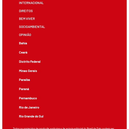
INTERNACIONAL
DIREITOS
BEM VIVER
SOCIOAMBIENTAL
OPINIÃO
Bahia
Ceará
Distrito Federal
Minas Gerais
Paraíba
Paraná
Pernambuco
Rio de Janeiro
Rio Grande do Sul
Todos os conteúdos de produção exclusiva e de autoria editorial do Brasil de Fato podem ser