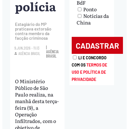
polícia
BdF
Ponto
Notícias da
China
Estagiário do MP
praticava extorsão
contra membro da
facção criminosa
|
9.JUN.2026 - 11:13
AGÊNCIA
AGÊNCIA BRASIL
BRASIL
LI E CONCORDO
COM OS
TERMOS DE
USO E POLÍTICA DE
PRIVACIDADE
O Ministério
Público de São
Paulo realiza, na
manhã desta terça-
feira (9), a
Operação
Infiltrados, com o
objetivo de