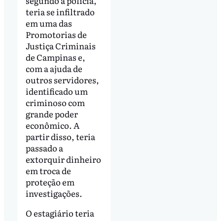
segundo a polícia,
teria se infiltrado
em uma das
Promotorias de
Justiça Criminais
de Campinas e,
com a ajuda de
outros servidores,
identificado um
criminoso com
grande poder
econômico. A
partir disso, teria
passado a
extorquir dinheiro
em troca de
proteção em
investigações.
O estagiário teria