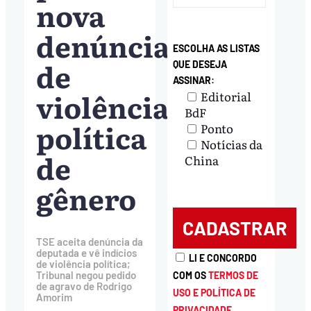
nova
denúncia
ESCOLHA AS LISTAS
de
QUE DESEJA
ASSINAR:
violência
Editorial
BdF
política
Ponto
Notícias da
de
China
gênero
TSE aceita denúncia da
deputada e vê indícios
LI E CONCORDO
de violência política;
Tribunal negou pedido
COM OS
TERMOS DE
de agravo de Rodrigo
USO E POLÍTICA DE
Amorim
PRIVACIDADE