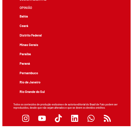
OPINIÃO
Bahia
Ceará
Distrito Federal
Minas Gerais
Paraíba
Paraná
Pernambuco
Rio de Janeiro
Rio Grande do Sul
Todos os conteúdos de produção exclusiva e de autoria editorial do Brasil de Fato podem ser
reproduzidos, desde que não sejam alterados e que se deem os devidos créditos.