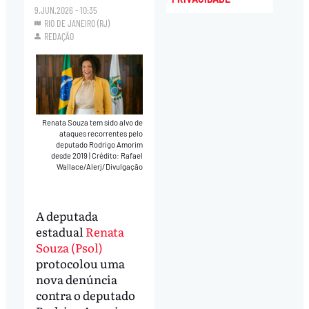
9.JUN.2026 - 10:35
RIO DE JANEIRO (RJ)
REDAÇÃO
Renata Souza tem sido alvo de
ataques recorrentes pelo
deputado Rodrigo Amorim
desde 2019
|
Crédito: Rafael
Wallace/Alerj/Divulgação
A deputada
estadual
Renata
Souza (Psol)
protocolou uma
nova denúncia
contra o deputado