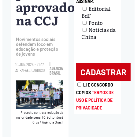
aprovado
ASSINAR:
Editorial
na CCJ
BdF
Ponto
Notícias da
China
Movimentos sociais
defendem foco em
educação e proteção
de jovens
|
10.JUN.2026 - 21:47
AGÊNCIA
RAFAEL CARDOSO
BRASIL
LI E CONCORDO
COM OS
TERMOS DE
USO E POLÍTICA DE
PRIVACIDADE
Protesto contra a redução da
maioridade penal
|
Crédito: José
Cruz / Agência Brasil