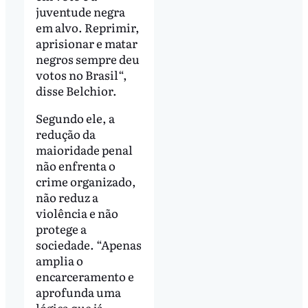
juventude negra
em alvo. Reprimir,
aprisionar e matar
negros sempre deu
votos no Brasil“,
disse Belchior.
Segundo ele, a
redução da
maioridade penal
não enfrenta o
crime organizado,
não reduz a
violência e não
protege a
sociedade. “Apenas
amplia o
encarceramento e
aprofunda uma
lógica que já