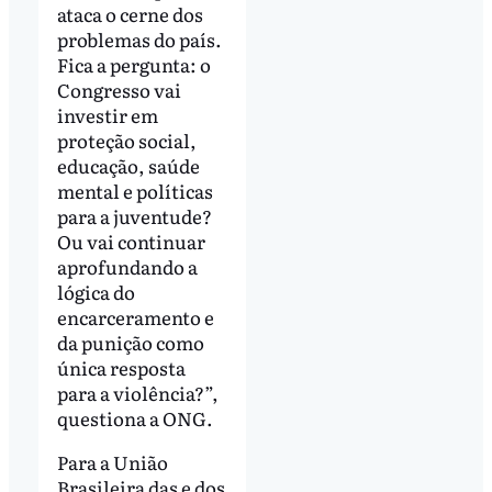
ataca o cerne dos
problemas do país.
Fica a pergunta: o
Congresso vai
investir em
proteção social,
educação, saúde
mental e políticas
para a juventude?
Ou vai continuar
aprofundando a
lógica do
encarceramento e
da punição como
única resposta
para a violência?”,
questiona a ONG.
Para a União
Brasileira das e dos