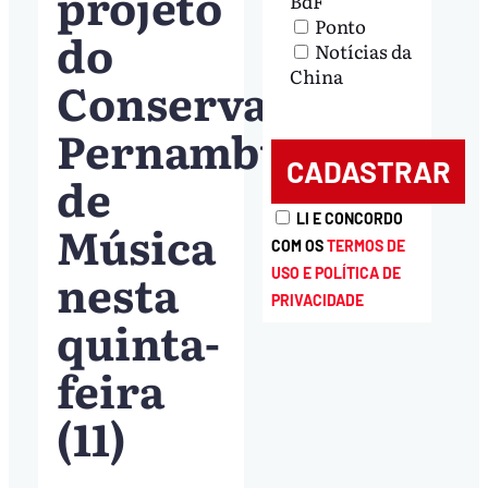
projeto
BdF
Ponto
do
Notícias da
China
Conservatório
Pernambucano
de
LI E CONCORDO
Música
COM OS
TERMOS DE
nesta
USO E POLÍTICA DE
PRIVACIDADE
quinta-
feira
(11)