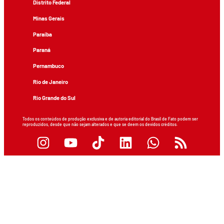
Distrito Federal
Minas Gerais
Paraíba
Paraná
Pernambuco
Rio de Janeiro
Rio Grande do Sul
Todos os conteúdos de produção exclusiva e de autoria editorial do Brasil de Fato podem ser
reproduzidos, desde que não sejam alterados e que se deem os devidos créditos.