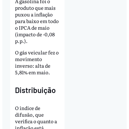
A gasolina foi o
produto que mais
puxou a inflação
para baixo em todo
o IPCA de maio
(impacto de -0,08
p.p.).
O gás veicular fez o
movimento
inverso: alta de
5,81% em maio.
Distribuição
O índice de
difusão, que
verifica o quanto a
inflação está