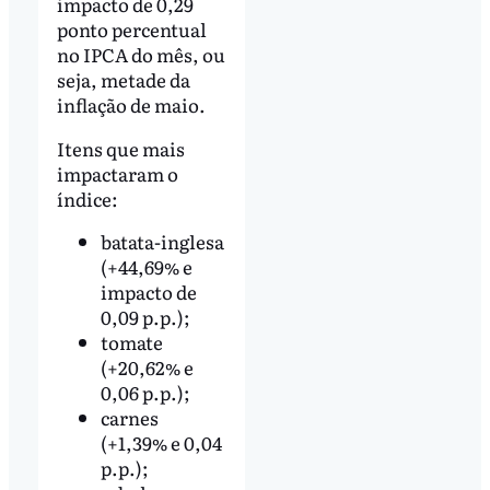
impacto de 0,29
ponto percentual
no IPCA do mês, ou
seja, metade da
inflação de maio.
Itens que mais
impactaram o
índice:
batata-inglesa
(+44,69% e
impacto de
0,09 p.p.);
tomate
(+20,62% e
0,06 p.p.);
carnes
(+1,39% e 0,04
p.p.);