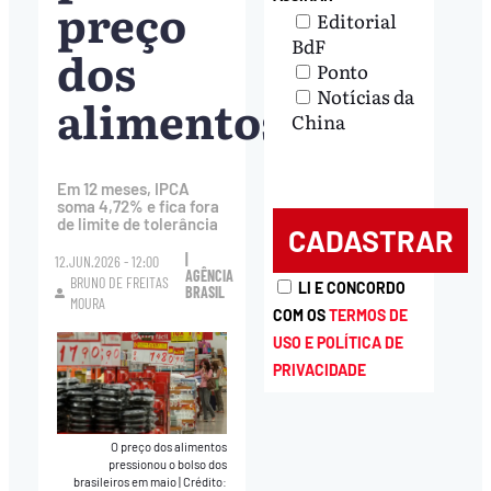
preço
Editorial
BdF
dos
Ponto
Notícias da
alimentos
China
Em 12 meses, IPCA
soma 4,72% e fica fora
de limite de tolerância
|
12.JUN.2026 - 12:00
AGÊNCIA
BRUNO DE FREITAS
LI E CONCORDO
BRASIL
MOURA
COM OS
TERMOS DE
USO E POLÍTICA DE
PRIVACIDADE
O preço dos alimentos
pressionou o bolso dos
brasileiros em maio
|
Crédito: